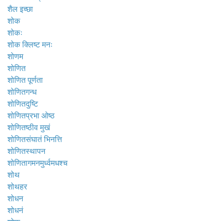
शैल इच्छा
शोक
शोकः
शोक क्लिष्ट मनः
शोणम
शोणित
शोणित पूर्णता
शोणितगन्ध
शोणितदुष्टि
शोणितप्रभा ओष्ठ
शोणितष्ठीव मुखं
शोणितसंघातं भिनत्ति
शोणितस्थापन
शोणितागमनमुर्ध्वमधश्च
शोथ
शोथहर
शोधन
शोधनं