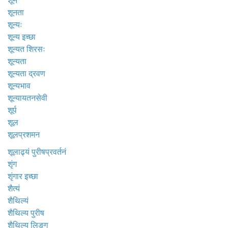
शून
शूनता
शून्यः
शून्य इच्छा
शून्यत शिरसः
शून्यता
शून्यता द्रवण
शून्यभाव
शून्यायतनसेवी
शूर्प
शूल
शूलप्रशमन
शूलाढ्यं पुरीषप्रवर्तनं
शृंग
शृंगार इच्छा
शैत्यं
शैथिल्यं
शैथिल्य पुरीष
शैथिल्य लिङ्ग