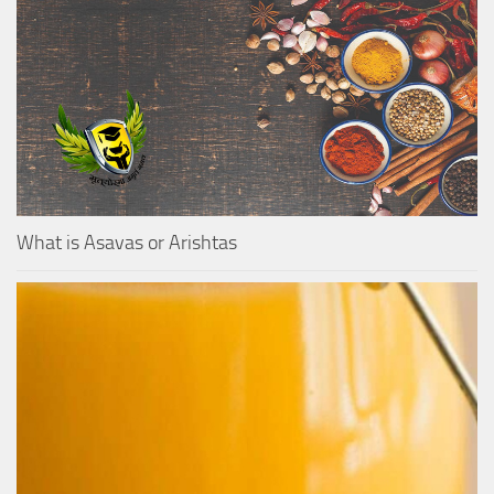
What is Asavas or Arishtas