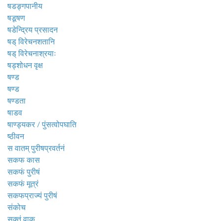
षडङ्गपानीय
षडूषण
षडेन्द्रिय प्रसादन
षड् विरेचनशतानि
षड् विरेचनाश्रयाः
षड्शोधन वृक्ष
षण्ड
षण्ड
षण्डता
षाडव
षाण्ड्यकर / पुंसत्वोपघाति
ष्ठीवन
स वातम् पुरीषप्रवर्तनं
सकफ कास
सकफं पुरीषं
सकफं मूत्रं
सकफप्राज्यं पुरीषं
संकोच
सक्तं वाक्