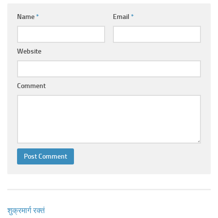
Ayurveda Doctors
Name
*
Email
*
Ayurvedic Centres
Online Consultation
Website
Login
Comment
शुक्रमार्ग रक्तं