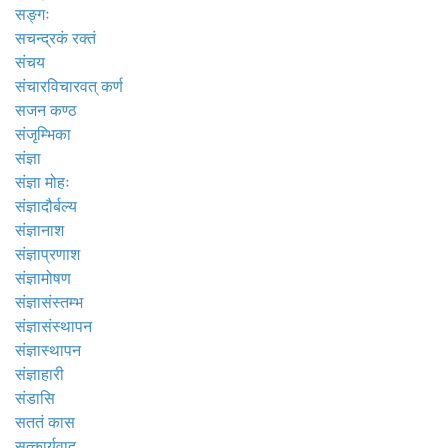
सङ्गः
सचन्द्रकं रक्तं
संचय
संचारविचारवत् कर्ण
सजन कण्ठ
संजृम्भिका
संज्ञा
संज्ञा मोहः
संज्ञादौर्बल्य
संज्ञानाश
संज्ञाप्रणाश
संज्ञामोषण
संज्ञासंस्तम्भ
संज्ञासंस्थापन
संज्ञास्थापन
संज्ञाहारी
संडासि
सततं कास
सत्कार्यवाद