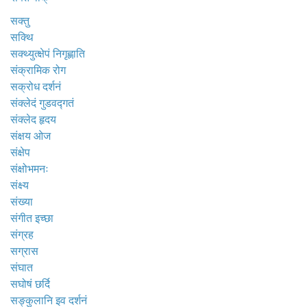
सक्तु
सक्थि
सक्थ्युत्क्षेपं निगृह्णाति
संक्रामिक रोग
सक्रोध दर्शनं
संक्लेदं गुडवद्गतं
संक्लेद हृदय
संक्षय ओज
संक्षेप
संक्षोभमनः
संक्ष्य
संख्या
संगीत इच्छा
संग्रह
सग्रास
संघात
सघोषं छर्दि
सङ्कुलानि इव दर्शनं