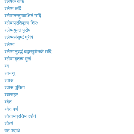
श्लेषक कफ
श्लेष्म छर्दि
श्लेष्मतन्तुगवाक्षितं छर्दि
श्लेष्मप्रतिपूरण शिरः
श्लेष्मयुक्तं पुरीषं
श्लेष्मसंसृष्टं पुरीषं
श्लेष्मा
श्लेष्मानुबद्धं बह्वाखुपोतकं छर्दि
श्लेष्मावृतत्व मुखं
श्व
श्वयथु
श्वास
श्वास पूतिता
श्वासहर
श्वेत
श्वेत वर्ण
श्वेताभप्रतिभ दर्शनं
श्वैत्यं
षट पदार्थ