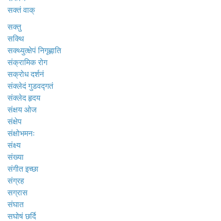
सक्तं वाक्
सक्तु
सक्थि
सक्थ्युत्क्षेपं निगृह्णाति
संक्रामिक रोग
सक्रोध दर्शनं
संक्लेदं गुडवद्गतं
संक्लेद हृदय
संक्षय ओज
संक्षेप
संक्षोभमनः
संक्ष्य
संख्या
संगीत इच्छा
संग्रह
सग्रास
संघात
सघोषं छर्दि