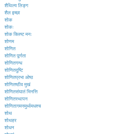
शैथिल्य लिङ्ग
शैल इच्छा
शोक
शोकः
शोक क्लिष्ट मनः
शोणम
शोणित
शोणित पूर्णता
शोणितगन्ध
शोणितदुष्टि
शोणितप्रभा ओष्ठ
शोणितष्ठीव मुखं
शोणितसंघातं भिनत्ति
शोणितस्थापन
शोणितागमनमुर्ध्वमधश्च
शोथ
शोथहर
शोधन