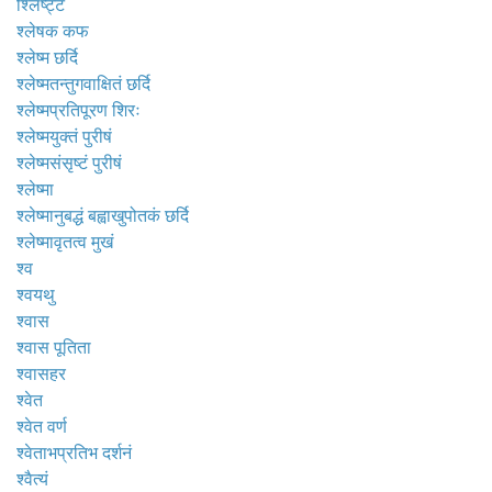
श्लिष्ट्टं
श्लेषक कफ
श्लेष्म छर्दि
श्लेष्मतन्तुगवाक्षितं छर्दि
श्लेष्मप्रतिपूरण शिरः
श्लेष्मयुक्तं पुरीषं
श्लेष्मसंसृष्टं पुरीषं
श्लेष्मा
श्लेष्मानुबद्धं बह्वाखुपोतकं छर्दि
श्लेष्मावृतत्व मुखं
श्व
श्वयथु
श्वास
श्वास पूतिता
श्वासहर
श्वेत
श्वेत वर्ण
श्वेताभप्रतिभ दर्शनं
श्वैत्यं