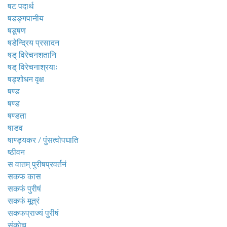
षट पदार्थ
षडङ्गपानीय
षडूषण
षडेन्द्रिय प्रसादन
षड् विरेचनशतानि
षड् विरेचनाश्रयाः
षड्शोधन वृक्ष
षण्ड
षण्ड
षण्डता
षाडव
षाण्ड्यकर / पुंसत्वोपघाति
ष्ठीवन
स वातम् पुरीषप्रवर्तनं
सकफ कास
सकफं पुरीषं
सकफं मूत्रं
सकफप्राज्यं पुरीषं
संकोच