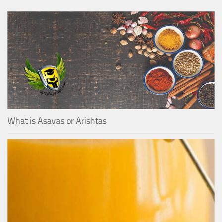
What is Asavas or Arishtas