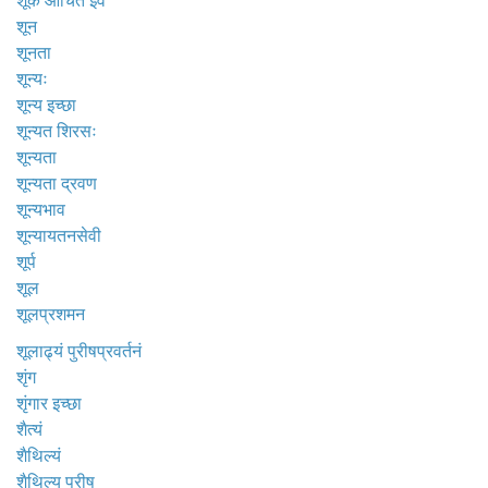
शूकै आचितं इव
शून
शूनता
शून्यः
शून्य इच्छा
शून्यत शिरसः
शून्यता
शून्यता द्रवण
शून्यभाव
शून्यायतनसेवी
शूर्प
शूल
शूलप्रशमन
शूलाढ्यं पुरीषप्रवर्तनं
शृंग
शृंगार इच्छा
शैत्यं
शैथिल्यं
शैथिल्य पुरीष