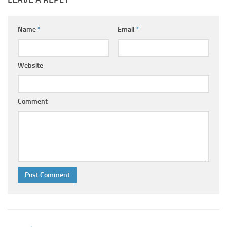
Ayurveda Doctors
Ayurvedic Centres
Name
*
Email
*
Online Consultation
Login
Website
Comment