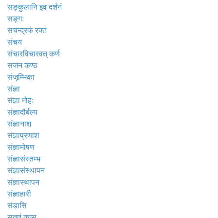
सङ्कुलानि इव दर्शनं
सङ्गः
सचन्द्रकं रक्तं
संचय
संचारविचारवत् कर्ण
सजन कण्ठ
संजृम्भिका
संज्ञा
संज्ञा मोहः
संज्ञादौर्बल्य
संज्ञानाश
संज्ञाप्रणाश
संज्ञामोषण
संज्ञासंस्तम्भ
संज्ञासंस्थापन
संज्ञास्थापन
संज्ञाहारी
संडासि
सततं कास