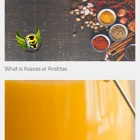
What is Asavas or Arishtas