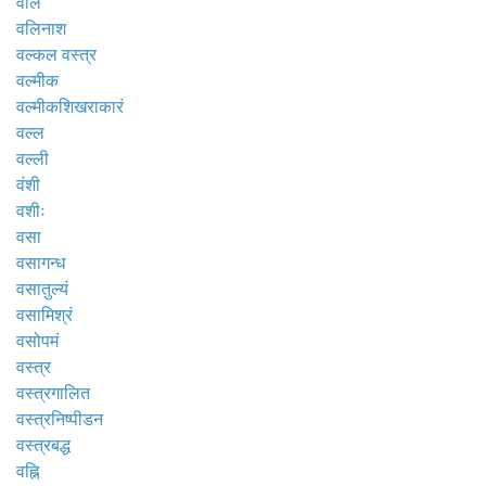
वलि
वलिनाश
वल्कल वस्त्र
वल्मीक
वल्मीकशिखराकारं
वल्ल
वल्ली
वंशी
वशीः
वसा
वसागन्ध
वसातुल्यं
वसामिश्रं
वसोपमं
वस्त्र
वस्त्रगालित
वस्त्रनिष्पीडन
वस्त्रबद्ध
वह्नि