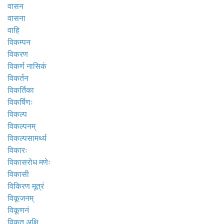
वासन
वासना
वाहि
विकम्पन
विकरण
विकर्ण नासिकं
विकर्तन
विकर्तिका
विकर्षिणः
विकल्प
विकल्पनम्
विकल्पसामर्थ्य
विकारः
विकासरोध मणेः
विकासी
विकिरण मूत्रं
विकूजनम्
विकूणनं
विकृत अक्षि