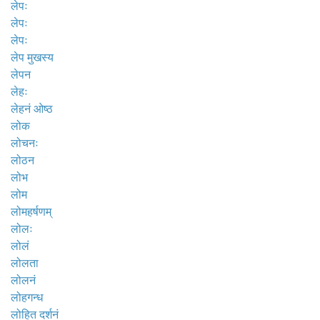
लेपः
लेपः
लेपः
लेप मुखस्य
लेपन
लेहः
लेहनं ओष्ठ
लोक
लोचनः
लोठन
लोभ
लोम
लोमहर्षणम्
लोलः
लोलं
लोलता
लोलनं
लोहगन्ध
लोहित दर्शनं