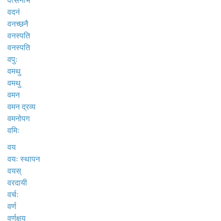
वत्सनाभ
वदनं
वनच्छनै
वनस्पति
वनस्पति
वपुः
वमथु
वमथु
वमन
वमन द्रव्य
वमनोपग
वमिः
वय
वयः स्थापन
वयस्
वरदायी
वर्चः
वर्ण
वर्णक्षय