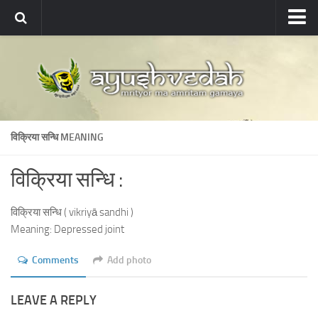
Ayushvedah
About
About Ayushvedah
Join Us
विक्रिया सन्धि MEANING
Contact us
Academics
विक्रिया सन्धि :
Courses
विक्रिया सन्धि ( vikriyā sandhi )
Ayurveda Colleges
Meaning: Depressed joint
Medicinal plants
Comments
Add photo
Dictionary
Glossary
LEAVE A REPLY