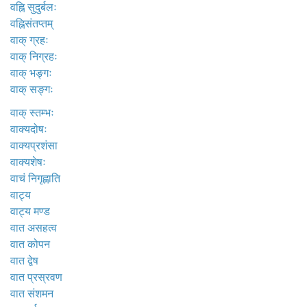
वह्नि सुदुर्बलः
वह्निसंतप्तम्
वाक् ग्रहः
वाक् निग्रहः
वाक् भङ्गः
वाक् सङ्गः
वाक् स्तम्भः
वाक्यदोषः
वाक्यप्रशंसा
वाक्यशेषः
वाचं निगृह्णाति
वाट्य
वाट्य मण्ड
वात असहत्व
वात कोपन
वात द्वेष
वात प्रस्रवण
वात संशमन