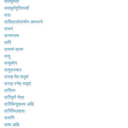
वातपूर्णता
वातपूर्णदृतिस्पर्श
वादः
वादित्रसंप्रयोग अस्थाने
वाधनं
वानस्पत्य
वापि
वायव्यं द्रव्य
वायु
वायुकोप
वायुसञ्चार
वाराह मेद सदृशं
वाराह स्नेह सदृशं
वारितर
वारिपूर्ण नेत्र
वारिबिन्दुकल्प अक्षि
वारिविप्रहताः
वारुणि
वाष्प अक्षि