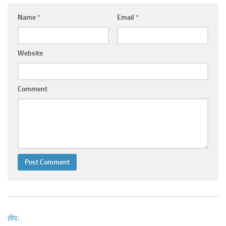
Ayurveda Doctors
Name
*
Email
*
Ayurvedic Centres
Online Consultation
Website
Login
Comment
लेपः