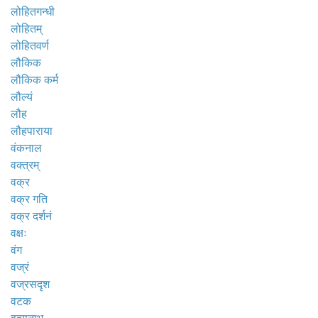
लोहितगन्धी
लोहितम्
लोहितवर्ण
लौकिक
लौकिक कर्म
लौल्यं
लौह
लौहपाराया
वंकनाल
वक्त्रम्
वक्र
वक्र गति
वक्र दर्शनं
वक्षः
वंग
वज्रं
वज्रसदृश
वटक