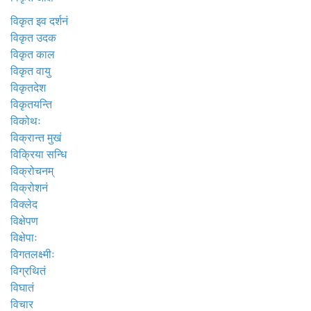
विकृत इव दर्शनं
विकृत उदक
विकृत काल
विकृत वायु
विकृतदेश
विकृतयन्ति
विकोथः
विक्रान्त मुखं
विक्रिया सन्धि
विक्रोचनम्
विक्रोशनं
विक्लेद
विक्षेपण
विक्षेपाः
विगतलक्ष्मीः
विग्रथितं
विघातं
विचार