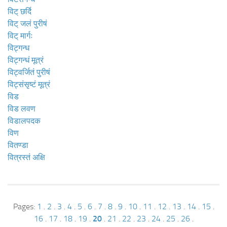
विट् छर्दि
विट् जलं पुरीषं
विट् मार्गः
विट्गन्ध
विट्गन्धं मूत्रं
विट्वर्जितं पुरीषं
विट्संसृष्टं मूत्रं
विड
विड लवण
विडालपदक
विण
वितण्डा
वित्रस्तं अक्षि
Pages:
1
.
2
.
3
.
4
.
5
.
6
.
7
.
8
.
9
.
10
.
11
.
12
.
13
.
14
.
15
.
16
.
17
.
18
.
19
.
20
.
21
.
22
.
23
.
24
.
25
.
26
.