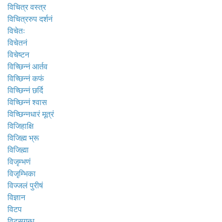
विचित्र वस्त्र
विचित्ररुप दर्शनं
विचेतः
विचेतनं
विचेष्टन
विच्छिन्नं आर्तव
विच्छिन्नं कफं
विच्छिन्नं छर्दि
विच्छिन्नं श्वास
विच्छिन्नधारं मूत्रं
विजिहाक्षि
विजिह्म भ्रू
विजिह्मा
विजृम्भणं
विजृम्भिका
विज्जलं पुरीषं
विज्ञान
विटप
विटसगन्ध