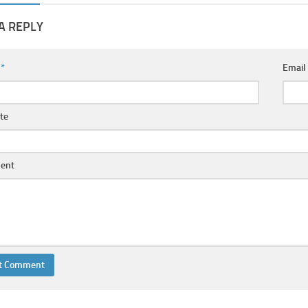
A REPLY
e
*
Emai
te
ent