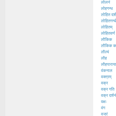
लोलनं
लोहगन्ध
लोहित दर्श
लोहितगन्ध
लोहितम्
लोहितवर्ण
लौकिक
लौकिक कर
लौल्यं
लौह
लौहपाराय
वंकनाल
वक्त्रम्
वक्र
वक्र गति
वक्र दर्शनं
वक्षः
वंग
वज्रं