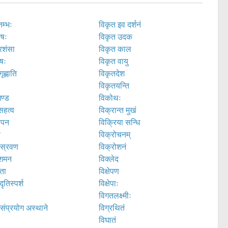
तम्भः
विकृत इव दर्शनं
ोषः
विकृत उदक
्रशंसा
विकृत काल
ेषः
विकृत वायु
ृह्णाति
विकृतदेश
विकृतयन्ति
मण्ड
विकोथः
सहत्व
विक्रान्त मुखं
ोपन
विक्रिया सन्धि
ष
विक्रोचनम्
रस्रवण
विक्रोशनं
ंशमन
विक्लेद
णता
विक्षेपण
दृतिस्पर्श
विक्षेपाः
विगतलक्ष्मीः
रसंप्रयोग अस्थाने
विग्रथितं
विघातं