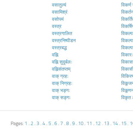
वसातुल्यं
विकर्ण
वसामिश्रं
विकर्त
वसोपमं
विकर्त
वस्त्र
विकर्ष
वस्त्रगालित
विकल्प
वस्त्रनिष्पीडन
विकल्प
वस्त्रबद्ध
विकल्पस
वह्नि
विकार
वह्नि सुदुर्बलः
विकास
वह्निसंतप्तम्
विकास
वाक् ग्रहः
विकिरण 
वाक् निग्रहः
विकूजन
वाक् भङ्गः
विकूणन
वाक् सङ्गः
विकृत अ
Pages:
1
.
2
.
3
.
4
.
5
.
6
.
7
.
8
.
9
.
10
.
11
.
12
.
13
.
14
.
15
.
1