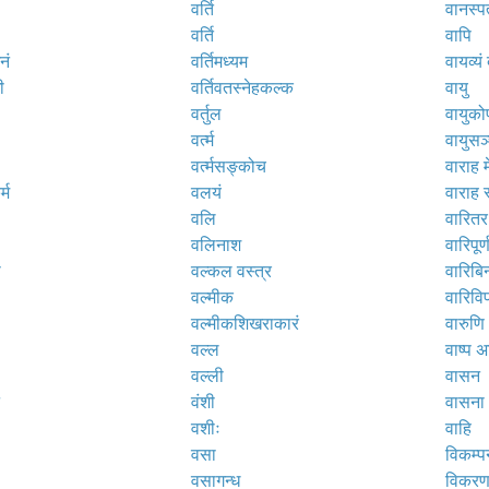
वर्ति
वानस्प
वर्ति
वापि
नं
वर्तिमध्यम
वायव्यं 
ी
वर्तिवतस्नेहकल्क
वायु
वर्तुल
वायुको
वर्त्म
वायुसञ
वर्त्मसङ्कोच
वाराह म
्म
वलयं
वाराह स
वलि
वारितर
वलिनाश
वारिपूर्
ा
वल्कल वस्त्र
वारिबिन
वल्मीक
वारिवि
वल्मीकशिखराकारं
वारुणि
वल्ल
वाष्प अक
वल्ली
वासन
वंशी
वासना
वशीः
वाहि
वसा
विकम्प
वसागन्ध
विकर