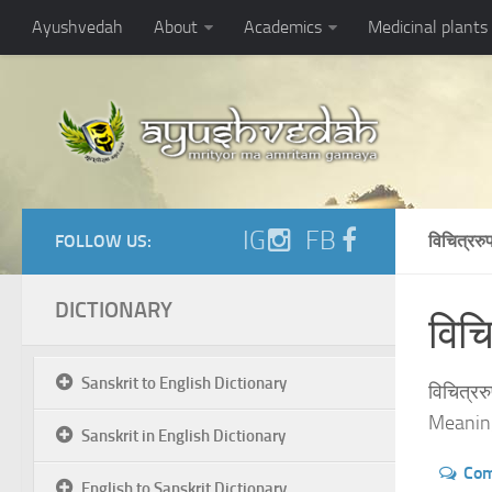
Ayushvedah
About
Academics
Medicinal plants
IG
FB
FOLLOW US:
विचित्रर
DICTIONARY
विचित
Sanskrit to English Dictionary
विचित्रर
Meaning
Sanskrit in English Dictionary
Co
English to Sanskrit Dictionary