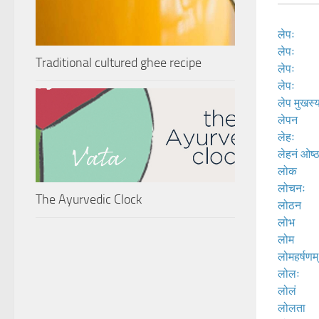
लेपः
लेपः
Traditional cultured ghee recipe
लेपः
लेपः
लेप मुखस्
लेपन
लेहः
लेहनं ओष्
लोक
लोचनः
The Ayurvedic Clock
लोठन
लोभ
लोम
लोमहर्षणम्
लोलः
लोलं
लोलता