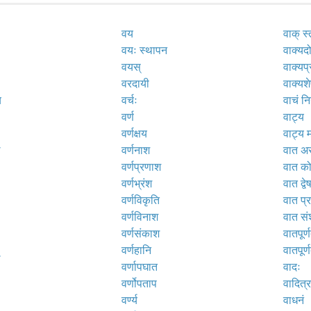
वय
वाक् स्
वयः स्थापन
वाक्यद
वयस्
वाक्यप
वरदायी
वाक्यश
य
वर्चः
वाचं निग
वर्ण
वाट्य
वर्णक्षय
वाट्य 
ठ
वर्णनाश
वात अ
वर्णप्रणाश
वात क
वर्णभ्रंश
वात द्वे
वर्णविकृति
वात प्
वर्णविनाश
वात स
वर्णसंकाश
वातपूर्
वर्णहानि
वातपूर्ण
वर्णापघात
वादः
वर्णोपताप
वादित्
वर्ण्य
वाधनं