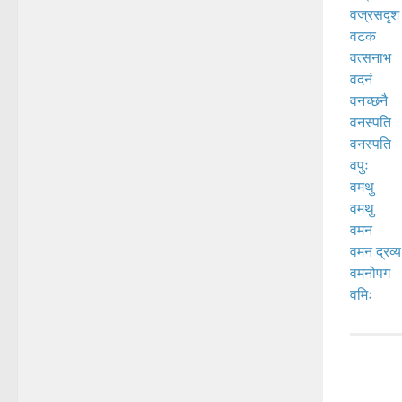
वज्रसदृश
वटक
वत्सनाभ
वदनं
वनच्छनै
वनस्पति
वनस्पति
वपुः
वमथु
वमथु
वमन
वमन द्रव्य
वमनोपग
वमिः