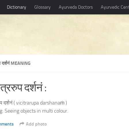
Dictionary
Glossary
Ayurveda Doctors
Ayurvedic Cen
ुप दर्शनं MEANING
्ररुप दर्शनं :
ुप दर्शनं ( vicitrarupa darshanaṁ )
: Seeing objects in multi colour.
mments
Add photo