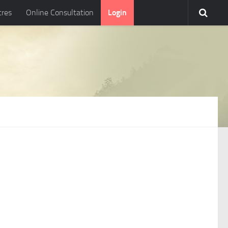
tres
Online Consultation
Login