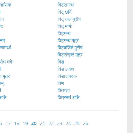
 नासिकं
विटसगन्ध
न
विट् छर्दि
िका
विट् जलं पुरीषं
िणः
विट् मार्गः
विट्गन्ध
नम्
विट्गन्धं मूत्रं
ामर्थ्य
विट्वर्जितं पुरीषं
ः
विट्संसृष्टं मूत्रं
रोध मणेः
विड
ी
विड लवण
मूत्रं
विडालपदक
म्
विण
ं
वितण्डा
क्षि
वित्रस्तं अक्षि
6
.
17
.
18
.
19
.
20
.
21
.
22
.
23
.
24
.
25
.
26
.