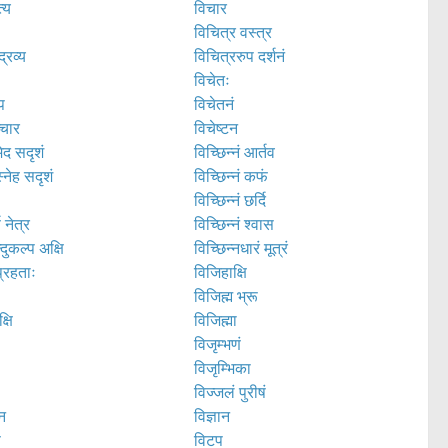
त्य
विचार
विचित्र वस्त्र
द्रव्य
विचित्ररुप दर्शनं
विचेतः
प
विचेतनं
्चार
विचेष्टन
ेद सदृशं
विच्छिन्नं आर्तव
्नेह सदृशं
विच्छिन्नं कफं
विच्छिन्नं छर्दि
ण नेत्र
विच्छिन्नं श्वास
्दुकल्प अक्षि
विच्छिन्नधारं मूत्रं
प्रहताः
विजिहाक्षि
विजिह्म भ्रू
्षि
विजिह्मा
विजृम्भणं
विजृम्भिका
विज्जलं पुरीषं
न
विज्ञान
ण
विटप