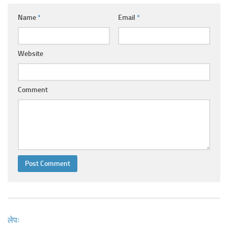
Ayurveda Doctors
Name
*
Email
*
Ayurvedic Centres
Online Consultation
Website
Login
Comment
लेपः