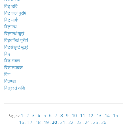
विट् छर्दि
विट् जलं पुरीषं
विट् मार्गः
विट्गन्ध
विट्गन्धं मूत्रं
विट्वर्जितं पुरीषं
विट्संसृष्टं मूत्रं
विड
विड लवण
विडालपदक
विण
वितण्डा
वित्रस्तं अक्षि
Pages:
1
.
2
.
3
.
4
.
5
.
6
.
7
.
8
.
9
.
10
.
11
.
12
.
13
.
14
.
15
.
16
.
17
.
18
.
19
.
20
.
21
.
22
.
23
.
24
.
25
.
26
.