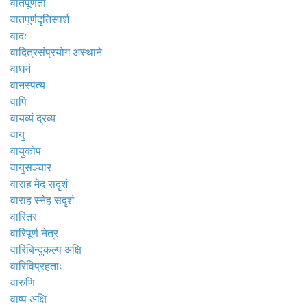
वातपूर्णता
वातपूर्णदृतिस्पर्श
वादः
वादित्रसंप्रयोग अस्थाने
वाधनं
वानस्पत्य
वापि
वायव्यं द्रव्य
वायु
वायुकोप
वायुसञ्चार
वाराह मेद सदृशं
वाराह स्नेह सदृशं
वारितर
वारिपूर्ण नेत्र
वारिबिन्दुकल्प अक्षि
वारिविप्रहताः
वारुणि
वाष्प अक्षि