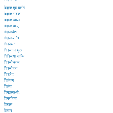
विकृत इव दर्शनं
विकृत उदक
विकृत काल
विकृत वायु
विकृतदेश
विकृतयन्ति
विकोथः
विक्रान्त मुखं
विक्रिया सन्धि
विक्रोचनम्
विक्रोशनं
विक्लेद
विक्षेपण
विक्षेपाः
विगतलक्ष्मीः
विग्रथितं
विघातं
विचार