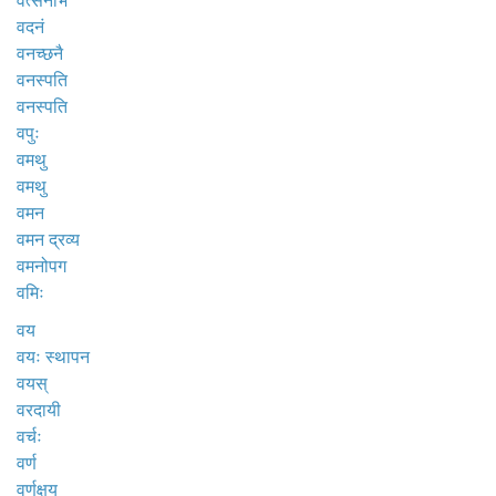
वत्सनाभ
वदनं
वनच्छनै
वनस्पति
वनस्पति
वपुः
वमथु
वमथु
वमन
वमन द्रव्य
वमनोपग
वमिः
वय
वयः स्थापन
वयस्
वरदायी
वर्चः
वर्ण
वर्णक्षय