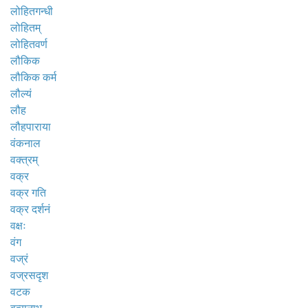
लोहितगन्धी
लोहितम्
लोहितवर्ण
लौकिक
लौकिक कर्म
लौल्यं
लौह
लौहपाराया
वंकनाल
वक्त्रम्
वक्र
वक्र गति
वक्र दर्शनं
वक्षः
वंग
वज्रं
वज्रसदृश
वटक