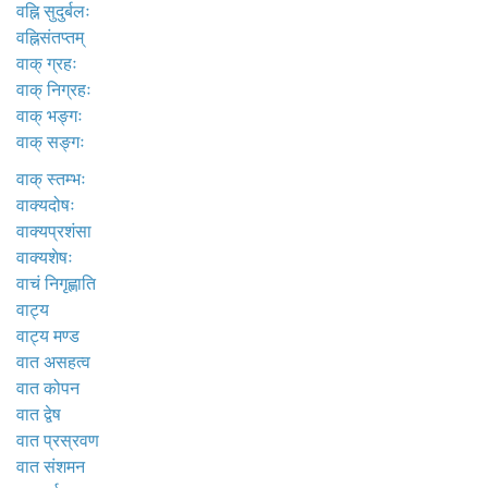
वह्नि सुदुर्बलः
वह्निसंतप्तम्
वाक् ग्रहः
वाक् निग्रहः
वाक् भङ्गः
वाक् सङ्गः
वाक् स्तम्भः
वाक्यदोषः
वाक्यप्रशंसा
वाक्यशेषः
वाचं निगृह्णाति
वाट्य
वाट्य मण्ड
वात असहत्व
वात कोपन
वात द्वेष
वात प्रस्रवण
वात संशमन