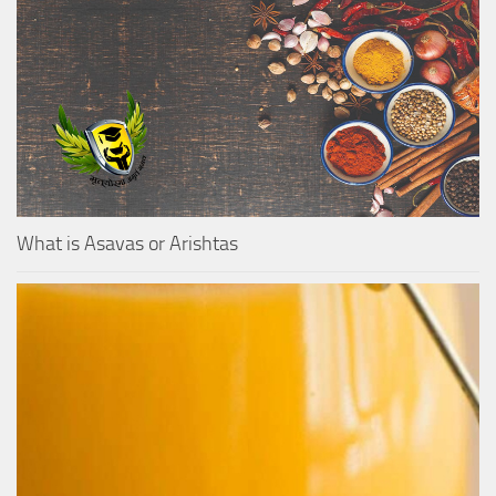
What is Asavas or Arishtas