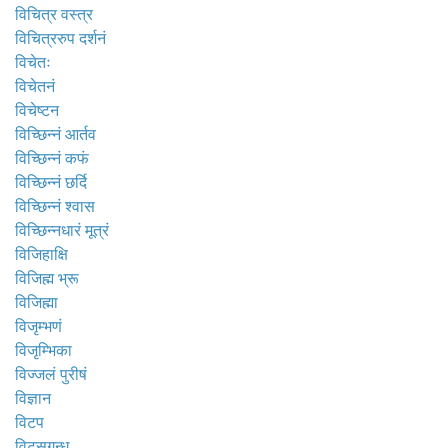
विचित्र वस्त्र
विचित्ररुप दर्शनं
विचेतः
विचेतनं
विचेष्टन
विच्छिन्नं आर्तव
विच्छिन्नं कफं
विच्छिन्नं छर्दि
विच्छिन्नं श्वास
विच्छिन्नधारं मूत्रं
विजिहाक्षि
विजिह्म भ्रू
विजिह्मा
विजृम्भणं
विजृम्भिका
विज्जलं पुरीषं
विज्ञान
विटप
विटसगन्ध