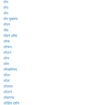
लेपः
लेपः
लेपः
लेप मुखस्य
लेपन
लेहः
लेहनं ओष्ठ
लोक
लोचनः
लोठन
लोभ
लोम
लोमहर्षणम्
लोलः
लोलं
लोलता
लोलनं
लोहगन्ध
लोहित दर्शनं