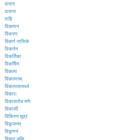
वासन
वासना
वाहि
विकम्पन
विकरण
विकर्ण नासिकं
विकर्तन
विकर्तिका
विकर्षिणः
विकल्प
विकल्पनम्
विकल्पसामर्थ्य
विकारः
विकासरोध मणेः
विकासी
विकिरण मूत्रं
विकूजनम्
विकूणनं
विकृत अक्षि