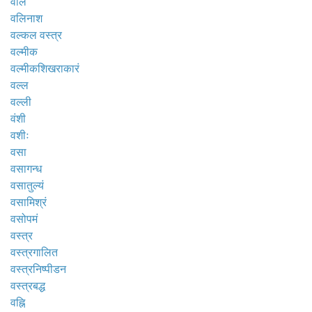
वलि
वलिनाश
वल्कल वस्त्र
वल्मीक
वल्मीकशिखराकारं
वल्ल
वल्ली
वंशी
वशीः
वसा
वसागन्ध
वसातुल्यं
वसामिश्रं
वसोपमं
वस्त्र
वस्त्रगालित
वस्त्रनिष्पीडन
वस्त्रबद्ध
वह्नि