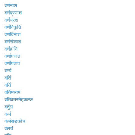
वर्णनाश
वर्णप्रणाश
वर्णभ्रंश
वर्णविकृति
वर्णविनाश
वर्णसंकाश
वर्णहानि
वर्णापघात
वर्णोपताप
वर्ण्य
वर्ति
वर्ति
वर्तिमध्यम
वर्तिवतस्नेहकल्क
वर्तुल
वर्त्म
वर्त्मसङ्कोच
वलयं