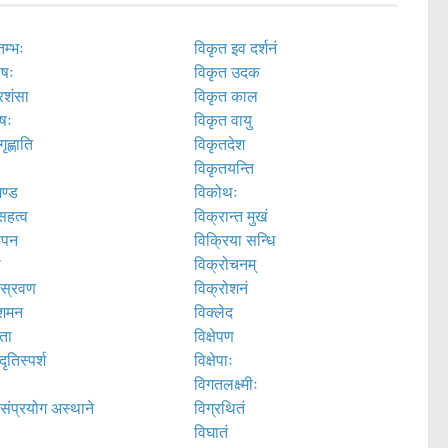
तम्भः
विकृत इव दर्शनं
ोषः
विकृत उदक
्रशंसा
विकृत काल
ेषः
विकृत वायु
ृह्णाति
विकृतदेश
विकृतयन्ति
मण्ड
विकोथः
सहत्व
विक्रान्त मुखं
ोपन
विक्रिया सन्धि
ष
विक्रोचनम्
रस्रवण
विक्रोशनं
ंशमन
विक्लेद
णता
विक्षेपण
दृतिस्पर्श
विक्षेपाः
विगतलक्ष्मीः
रसंप्रयोग अस्थाने
विग्रथितं
विघातं