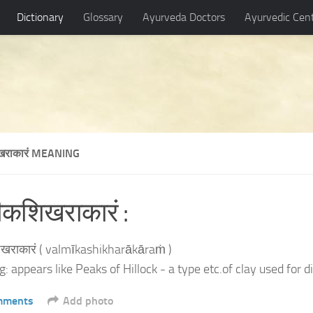
Dictionary
Glossary
Ayurveda Doctors
Ayurvedic Cen
िखराकारं MEANING
ीकशिखराकारं :
िखराकारं ( valmīkashikharākāraṁ )
: appears like Peaks of Hillock - a type etc.of clay used for 
mments
Add photo