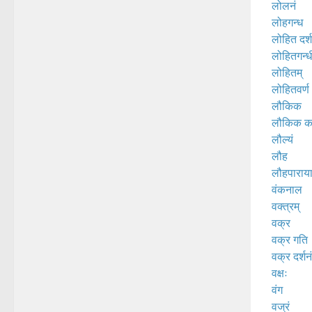
लोलनं
लोहगन्ध
लोहित दर्श
लोहितगन्ध
लोहितम्
लोहितवर्ण
लौकिक
लौकिक कर
लौल्यं
लौह
लौहपाराय
वंकनाल
वक्त्रम्
वक्र
वक्र गति
वक्र दर्शनं
वक्षः
वंग
वज्रं