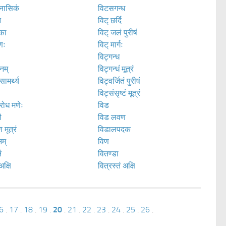
 नासिकं
विटसगन्ध
न
विट् छर्दि
िका
विट् जलं पुरीषं
िणः
विट् मार्गः
विट्गन्ध
नम्
विट्गन्धं मूत्रं
ामर्थ्य
विट्वर्जितं पुरीषं
ः
विट्संसृष्टं मूत्रं
रोध मणेः
विड
ी
विड लवण
मूत्रं
विडालपदक
म्
विण
ं
वितण्डा
क्षि
वित्रस्तं अक्षि
6
.
17
.
18
.
19
.
20
.
21
.
22
.
23
.
24
.
25
.
26
.