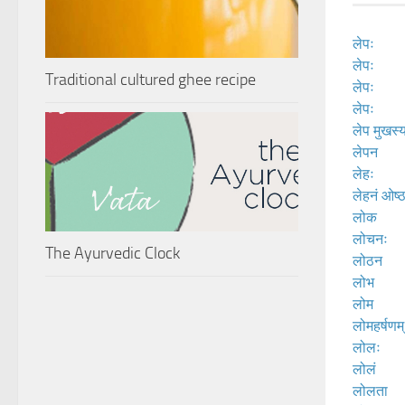
लेपः
लेपः
Traditional cultured ghee recipe
लेपः
लेपः
लेप मुखस्
लेपन
लेहः
लेहनं ओष्
लोक
लोचनः
The Ayurvedic Clock
लोठन
लोभ
लोम
लोमहर्षणम्
लोलः
लोलं
लोलता