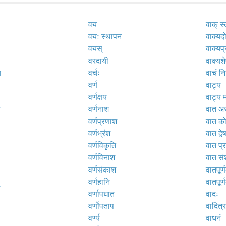
वय
वाक् स्
वयः स्थापन
वाक्यद
वयस्
वाक्यप
वरदायी
वाक्यश
य
वर्चः
वाचं निग
वर्ण
वाट्य
वर्णक्षय
वाट्य 
ठ
वर्णनाश
वात अ
वर्णप्रणाश
वात क
वर्णभ्रंश
वात द्वे
वर्णविकृति
वात प्
वर्णविनाश
वात स
वर्णसंकाश
वातपूर्
वर्णहानि
वातपूर्ण
वर्णापघात
वादः
वर्णोपताप
वादित्
वर्ण्य
वाधनं