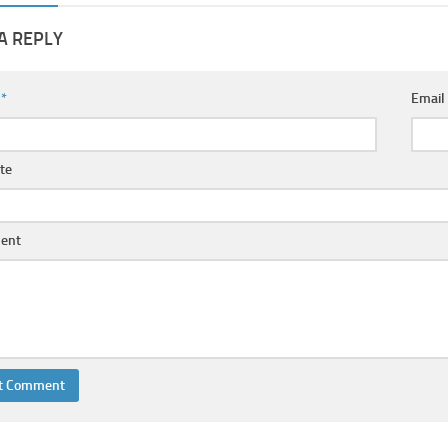
A REPLY
e
*
Emai
te
ent