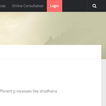
tres
Online Consultation
Login
different p rocesses like shodhana