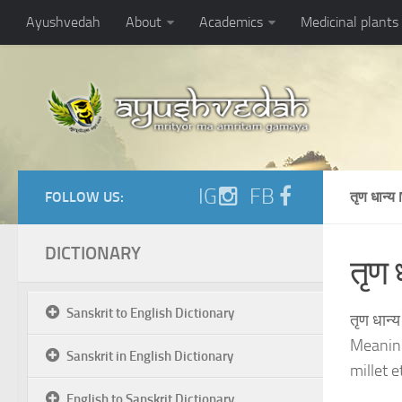
Ayushvedah
About
Academics
Medicinal plants
IG
FB
FOLLOW US:
तृण धान्
DICTIONARY
तृण ध
Sanskrit to English Dictionary
तृण धान्
Meaning
Sanskrit in English Dictionary
millet e
English to Sanskrit Dictionary