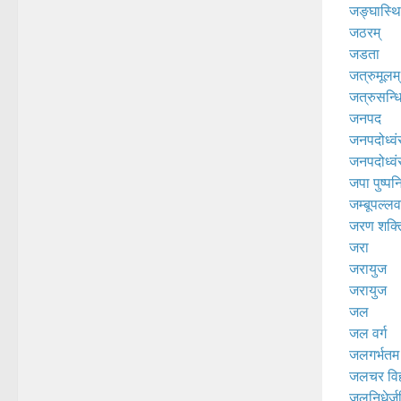
जङ्घास्थ
जठरम्
जडता
जत्रुमूलम्
जत्रुसन्ध
जनपद
जनपदोध्व
जनपदोध्व
जपा पुष्पन
जम्बूपल्लव
जरण शक्त
जरा
जरायुज
जरायुज
जल
जल वर्ग
जलगर्भतम
जलचर विह
जलनिधेर्ज