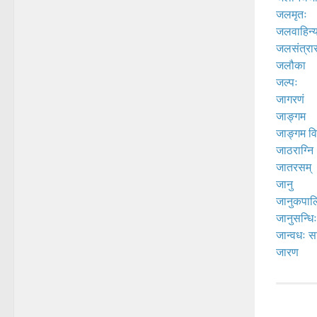
जलमृतः
जलवाहिन्य
जलसंत्रा
जलौका
जल्पः
जागरणं
जाङ्गम
जाङ्गम व
जाठराग्नि
जातरसम्
जानु
जानुकपाल
जानुसन्धिः
जान्वधः सन
जारण