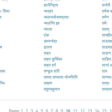
ज्ञानेन्द्रिय
तर्जनी
ः सिराः
ज्वरहर
तर्पक
स
ज्वलनार्कसमप्रभाः
तर्पण
ज्वलन्ति इव
तर्षः
ज्वाला
तलम्
टंक
ताच्छील
डमरुयंत्र
ताडनक्
िष
ढालन
ताडयत
तक्र
ताडाग
तक्र कुर्चिका
ताडित ग
तक्र वर्ग
तान्तं अ
िका
तण्डुल वारि
ताप
ततता लघ्वल्पा भोजनैरपि
ताम्यत
्धिः
तत्क्षण
ताम्रः
तदुणबहुमान
ताम्रवर
Pages:
1
.
2
.
3
.
4
.
5
.
6
.
7
.
8
.
9
.
10
.
11
.
12
.
13
.
14
.
15
.
1