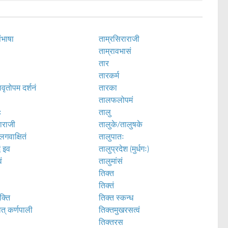
संभाषा
ताम्रसिराराजी
ताम्रावभासं
तार
तारकर्म
वृतोपम दर्शनं
तारका
तालफलोपमं
ः
तालु
ाराजी
तालुके/तालुषके
लगवाक्षितं
तालुपातः
धं इव
तालुप्रदेश (मुर्धगः)
वं
तालुमांसं
तिक्त
तिक्तं
ुक्ति
तिक्त स्कन्ध
वत् कर्णपाली
तिक्तमुखरसत्वं
तिक्तरस