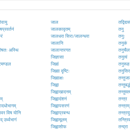
ोवायु
जाल
तद्विद्य
षप्रवर्तनं
जालकावृतम्
तनु
रं
जालधरा सिरा/जालन्धरा
तनुः
जालानि
तनुकं
्शेषतः अस्थि
जालान्तरगत
तनुचैला
जिज्ञासा
तनुत्वं
्टिमण्डल
जिह्मं
तनुरूह
जिह्मा दृष्टिः
तनुसिर
जिह्माक्षः
तन्तुजा
जिह्वा
तन्तुबद्
जिह्वाखादनम्
तन्तुमत्
म्
जिह्वादंशनं
तन्त्र
यादधोभागम्
जिह्वापसरणं
तन्त्रम्
ावर विष योनि
जिह्वाप्रबन्ध
तन्त्रय
् उर्ध्वभागं
जिह्वामूलम्
तन्त्रि
जिह्वाशोफ
तन्द्रा