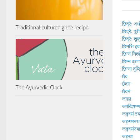
छिद्रैः अध
Traditional cultured ghee recipe
छिद्रैः पुरी
छिद्रैः शुक्
छिनत्ति इव
छिन्नं निश
छिन्न व्रण
छिन्ना दृष
छेद
छेदन
The Ayurvedic Clock
छेदनं
जगल
जगव्दिषण्ण
जङ्गमं स्
जङ्गमस्थ
जङ्गमंस्याद
जङ्घा