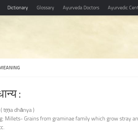
Dictionary
Glossary
Ayurveda Doctors
Ayurvedic Cen
य MEANING
ान्य :
य ( tṛṇa dhānya )
: Millets- Grains from graminae family which grow stray and w
tc.