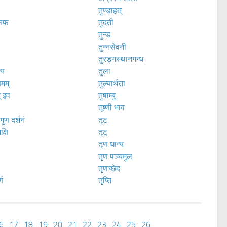
तुण्डाहत्
 कफ
तुदती
तुन्ड
तुन्नसेवनी
तुरङ्गस्थानगन्ध
्य
तुला
षमम्
तुल्यार्थता
् इव
तुषाम्बु
तूष्णी भाव
ुण दर्शनं
तृट
क्षि
तृट्
तृण धान्य
ः
तृण पञ्चमुल
तृणच्छेद
्ण
तृप्ति
6
.
17
.
18
.
19
.
20
.
21
.
22
.
23
.
24
.
25
.
26
.