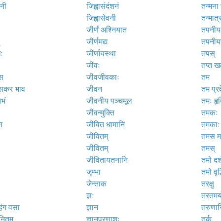
िनी
जिह्वासंदंशनं
तन्मना 
जिह्वासेवनी
तन्मात्
जीर्णं अश्नियात
तपनीय
जीर्णमद्य
तपनीया
िः
जीर्णावस्था
तपस्
जीवः
तप्त ख
ंस
जीवजीवकाः
तम
ंसकर भाव
जीवन
तम प्र
िभं
जीवनीय पञ्चमूल
तमः हृ
जीवन्मुक्ति
तमकः
ि
जीवित धामानि
तमकाः
जीवितम्
तमस म
जीवितम्
तमस्
जीवितायतनानि
तमो दर्
जृम्भा
तमो वृद्
जेन्ताक
तरक्षु
ज्ञः
तरतमयो
ंग वसा
ज्ञान
तरुणास
नितम्
ज्ञानप्रणाशः
तर्क