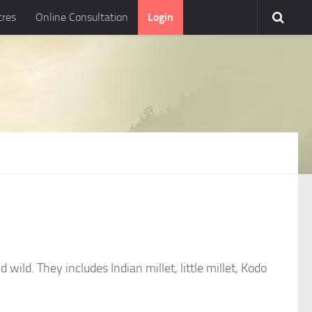
tres
Online Consultation
Login
ild. They includes Indian millet, little millet, Kodo