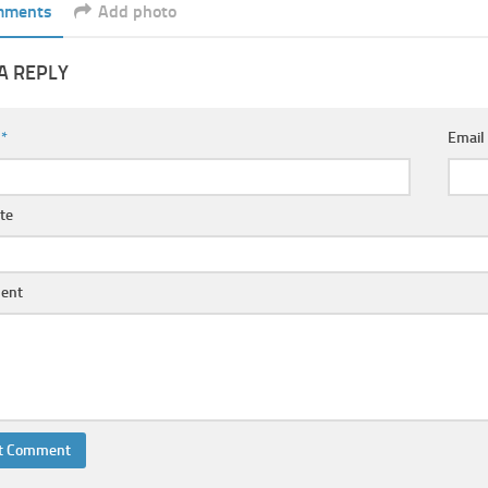
mments
Add photo
A REPLY
e
*
Emai
te
ent