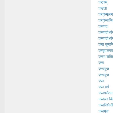
जठरम्
जडता
जत्रुमूलम्
जत्रुसन्ध
जनपद
जनपदोध्व
जनपदोध्व
जपा पुष्पन
जम्बूपल्लव
जरण शक्त
जरा
जरायुज
जरायुज
जल
जल वर्ग
जलगर्भतम
जलचर विह
जलनिधेर्ज
जलमृतः