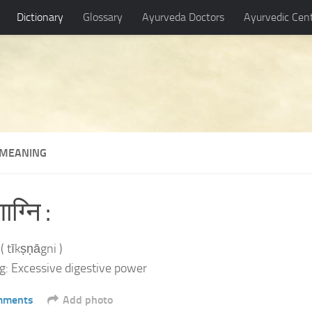
Dictionary
Glossary
Ayurveda Doctors
Ayurvedic Cen
्नि MEANING
णाग्नि :
नि ( tīkṣṇāgni )
: Excessive digestive power
mments
Add photo