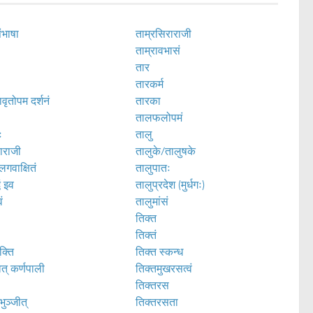
संभाषा
ताम्रसिराराजी
ताम्रावभासं
तार
तारकर्म
वृतोपम दर्शनं
तारका
तालफलोपमं
ः
तालु
ाराजी
तालुके/तालुषके
लगवाक्षितं
तालुपातः
धं इव
तालुप्रदेश (मुर्धगः)
वं
तालुमांसं
तिक्त
तिक्तं
ुक्ति
तिक्त स्कन्ध
वत् कर्णपाली
तिक्तमुखरसत्वं
तिक्तरस
भुञ्जीत्
तिक्तरसता