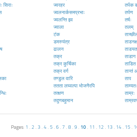
ः सिराः
ज्वरहर
तर्पक
स
ज्वलनार्कसमप्रभाः
तर्पण
ज्वलन्ति इव
तर्षः
ज्वाला
तलम्
टंक
ताच्छील
डमरुयंत्र
ताडनक्
िष
ढालन
ताडयत
तक्र
ताडाग
तक्र कुर्चिका
ताडित ग
तक्र वर्ग
तान्तं अ
िका
तण्डुल वारि
ताप
ततता लघ्वल्पा भोजनैरपि
ताम्यत
्धिः
तत्क्षण
ताम्रः
तदुणबहुमान
ताम्रवर
Pages:
1
.
2
.
3
.
4
.
5
.
6
.
7
.
8
.
9
.
10
.
11
.
12
.
13
.
14
.
15
.
1