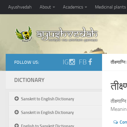
Ayushvedah
About
Academics
Medicinal plants
IG
FB
FOLLOW US:
तीक्ष्णाग
DICTIONARY
तीक्ष्
Sanskrit to English Dictionary
तीक्ष्णाग्
Meaning
Sanskrit in English Dictionary
Co
English to Sanskrit Dictionary