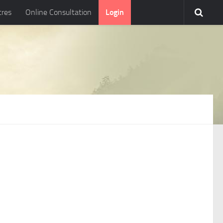
tres
Online Consultation
Login