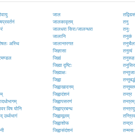
ोवायु
जाल
तद्विद्य
षप्रवर्तनं
जालकावृतम्
तनु
रं
जालधरा सिरा/जालन्धरा
तनुः
जालानि
तनुकं
्शेषतः अस्थि
जालान्तरगत
तनुचैला
जिज्ञासा
तनुत्वं
्टिमण्डल
जिह्मं
तनुरूह
जिह्मा दृष्टिः
तनुसिर
जिह्माक्षः
तन्तुजा
जिह्वा
तन्तुबद्
जिह्वाखादनम्
तन्तुमत्
म्
जिह्वादंशनं
तन्त्र
यादधोभागम्
जिह्वापसरणं
तन्त्रम्
ावर विष योनि
जिह्वाप्रबन्ध
तन्त्रय
् उर्ध्वभागं
जिह्वामूलम्
तन्त्रि
जिह्वाशोफ
तन्द्रा
िनी
जिह्वासंदंशनं
तन्मना 