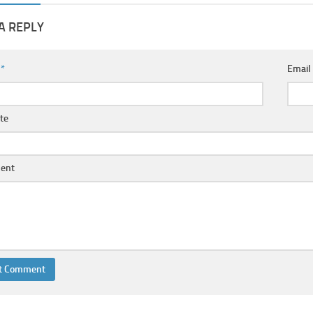
A REPLY
e
*
Emai
te
ent