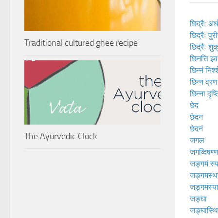
छिद्रैः अध
छिद्रैः पुरी
Traditional cultured ghee recipe
छिद्रैः शुक्
छिनत्ति इव
छिन्नं निश
छिन्न व्रण
छिन्ना दृष
छेद
छेदन
छेदनं
The Ayurvedic Clock
जगल
जगव्दिषण्ण
जङ्गमं स्
जङ्गमस्थ
जङ्गमंस्याद
जङ्घा
जङ्घास्थ