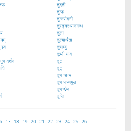
 कफ
तुदती
तुन्ड
तुन्नसेवनी
तुरङ्गस्थानगन्ध
्य
तुला
षमम्
तुल्यार्थता
् इव
तुषाम्बु
तूष्णी भाव
ुण दर्शनं
तृट
क्षि
तृट्
तृण धान्य
ः
तृण पञ्चमुल
तृणच्छेद
्ण
तृप्ति
6
.
17
.
18
.
19
.
20
.
21
.
22
.
23
.
24
.
25
.
26
.