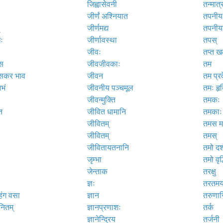
जिह्वासेवनी
तन्मात्
जीर्णं अश्नियात
तपनीय
जीर्णमद्य
तपनीया
िः
जीर्णावस्था
तपस्
जीवः
तप्त ख
ंस
जीवजीवकाः
तम
ंसकर भाव
जीवन
तम प्र
िभं
जीवनीय पञ्चमूल
तमः हृ
जीवन्मुक्ति
तमकः
ि
जीवित धामानि
तमकाः
जीवितम्
तमस म
जीवितम्
तमस्
जीवितायतनानि
तमो दर्
जृम्भा
तमो वृद्
जेन्ताक
तरक्षु
ज्ञः
तरतमयो
ंग वसा
ज्ञान
तरुणास
नितम्
ज्ञानप्रणाशः
तर्क
ज्ञानेन्द्रिय
तर्जनी