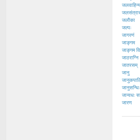
जलवाहिन्य
जलसंत्रा
जलौका
जल्पः
जागरणं
जाङ्गम
जाङ्गम व
जाठराग्नि
जातरसम्
जानु
जानुकपाल
जानुसन्धिः
जान्वधः सन
जारण