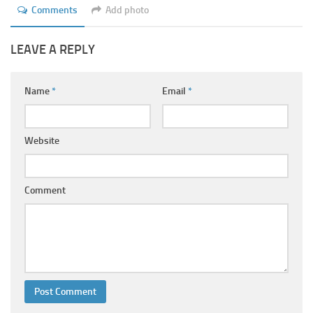
Ayurveda Doctors
Comments
Add photo
Ayurvedic Centres
LEAVE A REPLY
Online Consultation
Login
Name
*
Email
*
Website
Comment