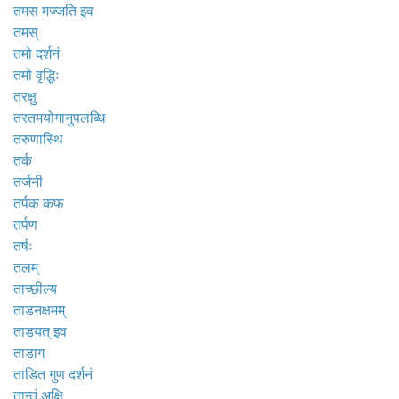
तमस मज्जति इव
तमस्
तमो दर्शनं
तमो वृद्धिः
तरक्षु
तरतमयोगानुपलब्धि
तरुणास्थि
तर्क
तर्जनी
तर्पक कफ
तर्पण
तर्षः
तलम्
ताच्छील्य
ताडनक्षमम्
ताडयत् इव
ताडाग
ताडित गुण दर्शनं
तान्तं अक्षि