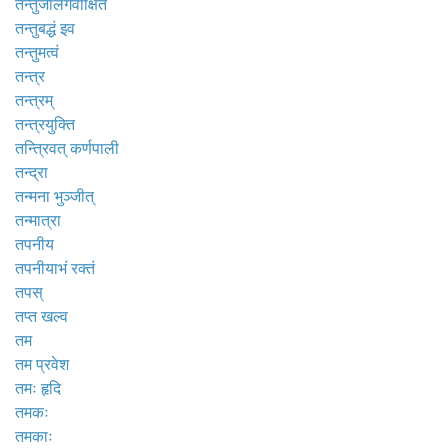
तन्तुजालगवाक्षितं
तन्तुबद्धं इव
तन्तुमत्वं
तन्त्र
तन्त्रम्
तन्त्रयुक्ति
तन्त्रिवत् कर्णपाली
तन्द्रा
तन्मना भुञ्जीत्
तन्मात्रा
तपनीय
तपनीयाभं रक्तं
तपस्
तप्त खल्व
तम
तम प्रवेश
तमः हृदि
तमकः
तमकाः