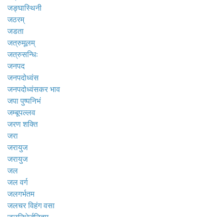
जङ्घास्थिनी
जठरम्
जडता
जत्रुमूलम्
जत्रुसन्धिः
जनपद
जनपदोध्वंस
जनपदोध्वंसकर भाव
जपा पुष्पनिभं
जम्बूपल्लव
जरण शक्ति
जरा
जरायुज
जरायुज
जल
जल वर्ग
जलगर्भतम
जलचर विहंग वसा