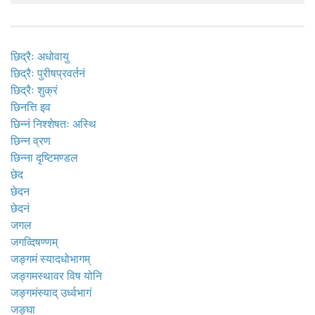
छिद्रैः अधोवायु
छिद्रैः पुरीषप्रवर्तनं
छिद्रैः शुक्रं
छिनत्ति इव
छिन्नं निश्शेषतः अस्थि
छिन्न व्रण
छिन्ना दृष्टिमण्डल
छेद
छेदन
छेदनं
जगल
जगव्दिषण्णम्
जङ्गमं स्यादधोभागम्
जङ्गमस्थावर विष योनि
जङ्गमंस्याद् उर्ध्वभागं
जङ्घा