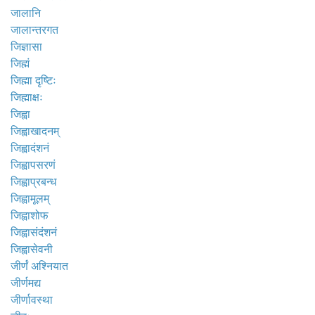
जालानि
जालान्तरगत
जिज्ञासा
जिह्मं
जिह्मा दृष्टिः
जिह्माक्षः
जिह्वा
जिह्वाखादनम्
जिह्वादंशनं
जिह्वापसरणं
जिह्वाप्रबन्ध
जिह्वामूलम्
जिह्वाशोफ
जिह्वासंदंशनं
जिह्वासेवनी
जीर्णं अश्नियात
जीर्णमद्य
जीर्णावस्था