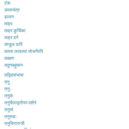
टंक
डमरुयंत्र
ढालन
तक्र
तक्र कुर्चिका
तक्र वर्ग
तण्डुल वारि
ततता लघ्वल्पा भोजनैरपि
तत्क्षण
तदुणबहुमान
तद्विद्यसंभाषा
तनु
तनुः
तनुकं
तनुचैलावृतोपम दर्शनं
तनुत्वं
तनुरूहः
तनुसिराराजी