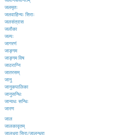
जलनिधेर्जनितम्
जलमृतः
जलवाहिन्यः सिराः
जलसंत्रास
जलौका
जल्पः
जागरणं
जाङ्गम
जाङ्गम विष
जाठराग्नि
जातरसम्
जानु
जानुकपालिका
जानुसन्धिः
जान्वधः सन्धिः
जारण
जाल
जालकावृतम्
जालधरा सिरा/जालन्धरा