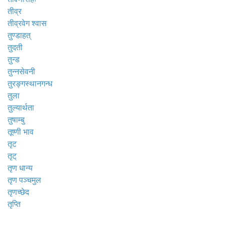
तीव्र
तीव्रवेग श्वास
तुण्डाहत्
तुदती
तुन्ड
तुन्नसेवनी
तुरङ्गस्थानगन्ध
तुला
तुल्यार्थता
तुषाम्बु
तूष्णी भाव
तृट
तृट्
तृण धान्य
तृण पञ्चमुल
तृणच्छेद
तृप्ति