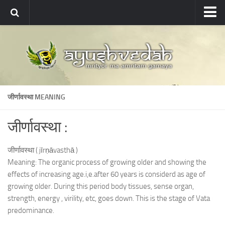
Ayushvedah
About
About Ayushvedah
Join Us
जीर्णावस्था MEANING
Contact us
Academics
जीर्णावस्था :
Courses
जीर्णावस्था ( jīrṇāvasthā )
Ayurveda Colleges
Meaning: The organic process of growing older and showing the
Medicinal plants
effects of increasing age.i,e.after 60 years is considerd as age of
growing older. During this period body tissues, sense organ,
Dictionary
strength, energy , virility, etc, goes down. This is the stage of Vata
predominance.
Glossary