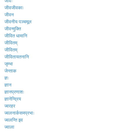
जीवः
जीवजीवकाः
जीवन
जीवनीय पञ्चमूल
जीवन्मुक्ति
जीवित धामानि
जीवितम्
जीवितम्
जीवितायतनानि
जृम्भा
जेन्ताक
ज्ञः
ज्ञान
ज्ञानप्रणाशः
ज्ञानेन्द्रिय
ज्वरहर
ज्वलनार्कसमप्रभाः
ज्वलन्ति इव
ज्वाला