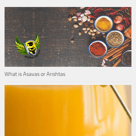
What is Asavas or Arishtas