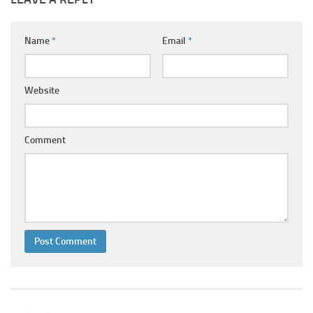
Ayurveda Doctors
Ayurvedic Centres
Name
*
Email
*
Online Consultation
Login
Website
Comment