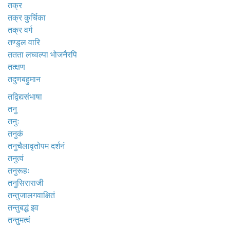
तक्र
तक्र कुर्चिका
तक्र वर्ग
तण्डुल वारि
ततता लघ्वल्पा भोजनैरपि
तत्क्षण
तदुणबहुमान
तद्विद्यसंभाषा
तनु
तनुः
तनुकं
तनुचैलावृतोपम दर्शनं
तनुत्वं
तनुरूहः
तनुसिराराजी
तन्तुजालगवाक्षितं
तन्तुबद्धं इव
तन्तुमत्वं