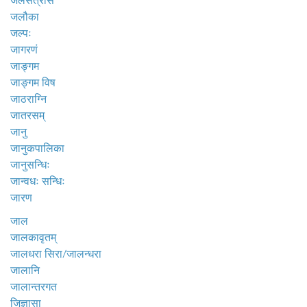
जलसंत्रास
जलौका
जल्पः
जागरणं
जाङ्गम
जाङ्गम विष
जाठराग्नि
जातरसम्
जानु
जानुकपालिका
जानुसन्धिः
जान्वधः सन्धिः
जारण
जाल
जालकावृतम्
जालधरा सिरा/जालन्धरा
जालानि
जालान्तरगत
जिज्ञासा