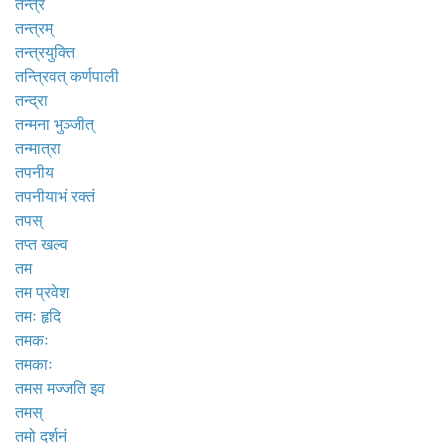
तन्त्र
तन्त्रम्
तन्त्रयुक्ति
तन्त्रिवत् कर्णपाली
तन्द्रा
तन्मना भुञ्जीत्
तन्मात्रा
तपनीय
तपनीयाभं रक्तं
तपस्
तप्त खल्व
तम
तम प्रवेश
तमः हृदि
तमकः
तमकाः
तमस मज्जति इव
तमस्
तमो दर्शनं