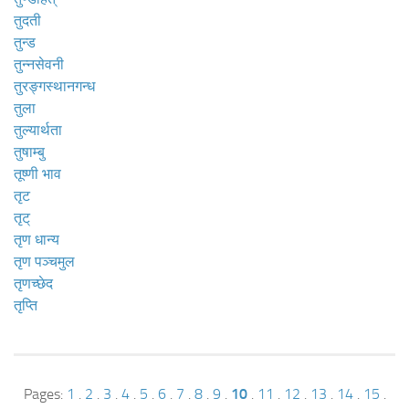
तुदती
तुन्ड
तुन्नसेवनी
तुरङ्गस्थानगन्ध
तुला
तुल्यार्थता
तुषाम्बु
तूष्णी भाव
तृट
तृट्
तृण धान्य
तृण पञ्चमुल
तृणच्छेद
तृप्ति
Pages:
1
.
2
.
3
.
4
.
5
.
6
.
7
.
8
.
9
.
10
.
11
.
12
.
13
.
14
.
15
.