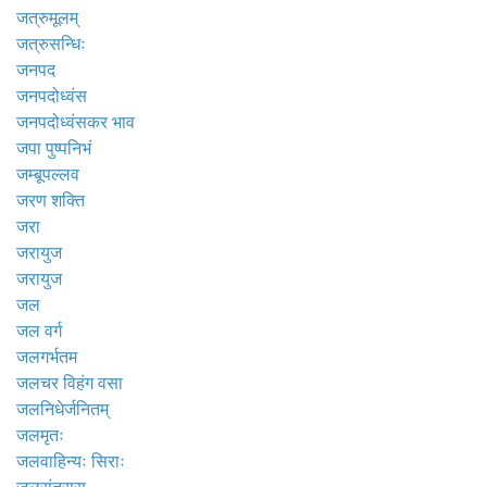
जत्रुमूलम्
जत्रुसन्धिः
जनपद
जनपदोध्वंस
जनपदोध्वंसकर भाव
जपा पुष्पनिभं
जम्बूपल्लव
जरण शक्ति
जरा
जरायुज
जरायुज
जल
जल वर्ग
जलगर्भतम
जलचर विहंग वसा
जलनिधेर्जनितम्
जलमृतः
जलवाहिन्यः सिराः