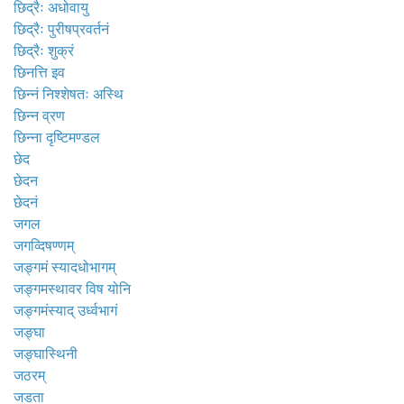
छिद्रैः अधोवायु
छिद्रैः पुरीषप्रवर्तनं
छिद्रैः शुक्रं
छिनत्ति इव
छिन्नं निश्शेषतः अस्थि
छिन्न व्रण
छिन्ना दृष्टिमण्डल
छेद
छेदन
छेदनं
जगल
जगव्दिषण्णम्
जङ्गमं स्यादधोभागम्
जङ्गमस्थावर विष योनि
जङ्गमंस्याद् उर्ध्वभागं
जङ्घा
जङ्घास्थिनी
जठरम्
जडता