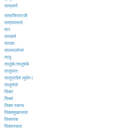
ताम्रवर्ण
ताम्रसिराराजी
ताम्रावभासं
तार
तारकर्म
तारका
तालफलोपमं
तालु
तालुके/तालुषके
तालुपातः
तालुप्रदेश (मुर्धगः)
तालुमांसं
तिक्त
तिक्तं
तिक्त स्कन्ध
तिक्तमुखरसत्वं
तिक्तरस
तिक्तरसता