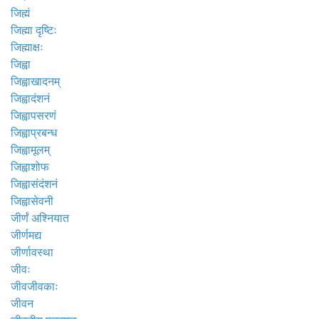
जिह्मं
जिह्मा दृष्टिः
जिह्माक्षः
जिह्वा
जिह्वाखादनम्
जिह्वादंशनं
जिह्वापसरणं
जिह्वाप्रबन्ध
जिह्वामूलम्
जिह्वाशोफ
जिह्वासंदंशनं
जिह्वासेवनी
जीर्णं अश्नियात
जीर्णमद्य
जीर्णावस्था
जीवः
जीवजीवकाः
जीवन