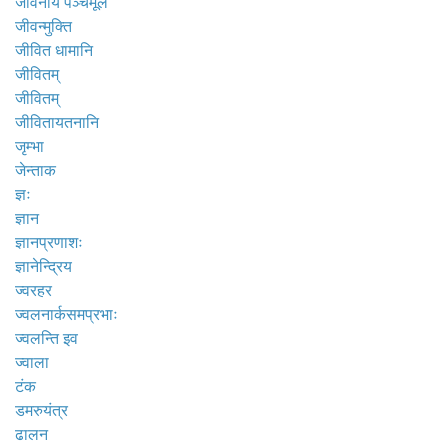
जीवनीय पञ्चमूल
जीवन्मुक्ति
जीवित धामानि
जीवितम्
जीवितम्
जीवितायतनानि
जृम्भा
जेन्ताक
ज्ञः
ज्ञान
ज्ञानप्रणाशः
ज्ञानेन्द्रिय
ज्वरहर
ज्वलनार्कसमप्रभाः
ज्वलन्ति इव
ज्वाला
टंक
डमरुयंत्र
ढालन