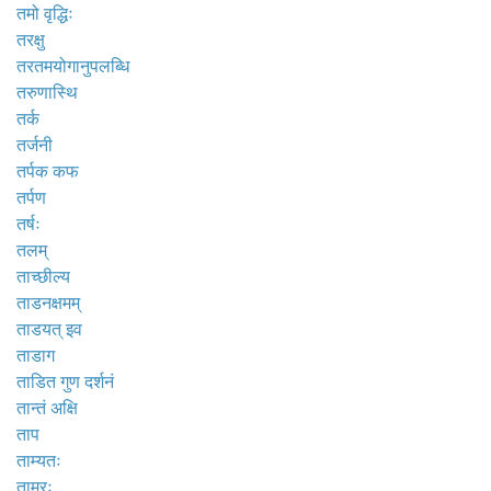
तमो वृद्धिः
तरक्षु
तरतमयोगानुपलब्धि
तरुणास्थि
तर्क
तर्जनी
तर्पक कफ
तर्पण
तर्षः
तलम्
ताच्छील्य
ताडनक्षमम्
ताडयत् इव
ताडाग
ताडित गुण दर्शनं
तान्तं अक्षि
ताप
ताम्यतः
ताम्रः