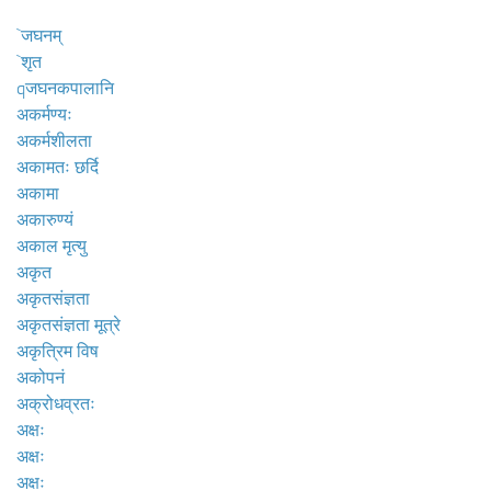
`जघनम्
`शृत
qजघनकपालानि
अकर्मण्यः
अकर्मशीलता
अकामतः छर्दि
अकामा
अकारुण्यं
अकाल मृत्यु
अकृत
अकृतसंज्ञता
अकृतसंज्ञता मूत्रे
अकृत्रिम विष
अकोपनं
अक्रोधव्रतः
अक्षः
अक्षः
अक्षः