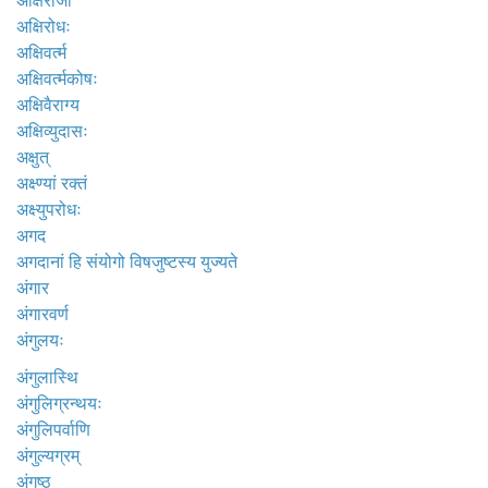
अक्षिराजी
अक्षिरोधः
अक्षिवर्त्म
अक्षिवर्त्मकोषः
अक्षिवैराग्य
अक्षिव्युदासः
अक्षुत्
अक्ष्ण्यां रक्तं
अक्ष्युपरोधः
अगद
अगदानां हि संयोगो विषजुष्टस्य युज्यते
अंगार
अंगारवर्ण
अंगुलयः
अंगुलास्थि
अंगुलिग्रन्थयः
अंगुलिपर्वाणि
अंगुल्यग्रम्
अंगुष्ठ