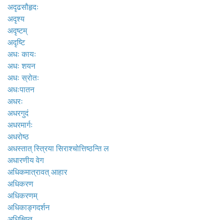
अदृढसौहृदः
अदृश्य
अदृष्टम्
अदृष्टि
अधः कायः
अधः शयन
अधः स्रोतः
अधःपातन
अधरः
अधरगुदं
अधरमार्गः
अधरोष्ठ
अधस्तात् स्त्रिया सिराश्चोत्तिष्ठन्ति ल
अधारणीय वेग
अधिकमात्रावत् आहार
अधिकरण
अधिकरणम्
अधिकाङ्गदर्शन
अधिक्षिप्त