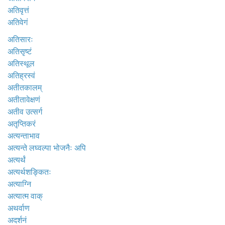
अतिवृत्तं
अतिवेगं
अतिसारः
अतिसृष्टं
अतिस्थूल
अतिह्रस्वं
अतीतकालम्
अतीतावेक्षणं
अतीव उत्सर्ग
अतृप्तिकरं
अत्यन्ताभाव
अत्यन्ते लघ्वल्पा भोजनैः अपि
अत्यर्थं
अत्यर्थशङ्कितः
अत्याग्नि
अत्यात्म वाक्
अथर्वाण
अदर्शनं