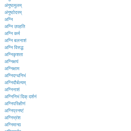
अंगुष्ठमुलम्
अंगुष्ठोदरम्
अग्नि
अग्नि उपहति
अग्नि कर्म
अग्नि बलनाशं
अग्नि विरुद्ध
अग्निकृशता
अग्निक्षयं
अग्निक्षाम
अग्निदग्धनिभं
अग्निदौर्बल्यम्
अग्निनाशं
अग्निनिभं दिक् दर्शनं
अग्निपरिक्षीणं
अग्निप्रनष्टं
अग्निभ्रंश
अग्निमान्द्य