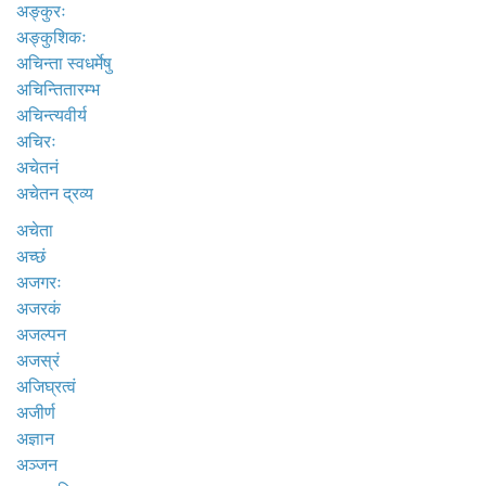
अङ्कुरः
अङ्कुशिकः
अचिन्ता स्वधर्मेषु
अचिन्तितारम्भ
अचिन्त्यवीर्य
अचिरः
अचेतनं
अचेतन द्रव्य
अचेता
अच्छं
अजगरः
अजरकं
अजल्पन
अजस्रं
अजिघ्रत्वं
अजीर्ण
अज्ञान
अञ्जन