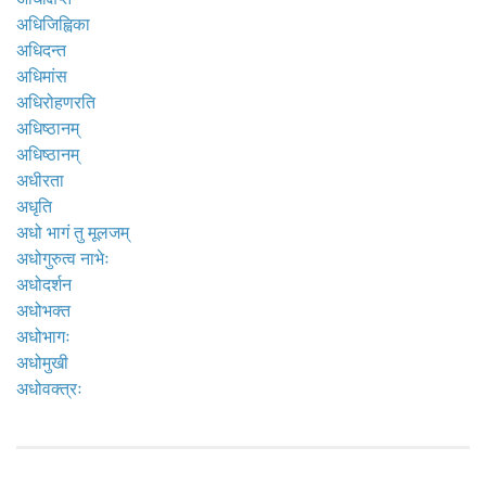
अधिजिह्विका
अधिदन्त
अधिमांस
अधिरोहणरति
अधिष्ठानम्
अधिष्ठानम्
अधीरता
अधृति
अधो भागं तु मूलजम्
अधोगुरुत्व नाभेः
अधोदर्शन
अधोभक्त
अधोभागः
अधोमुखी
अधोवक्त्रः