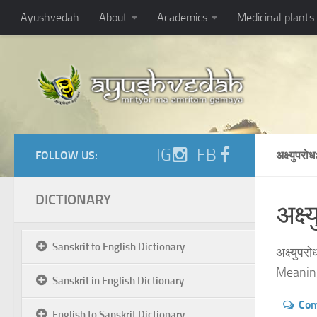
Ayushvedah
About
Academics
Medicinal plants
IG
FB
FOLLOW US:
अक्ष्युप
DICTIONARY
अक्ष्
Sanskrit to English Dictionary
अक्ष्युप
Meaning
Sanskrit in English Dictionary
Co
English to Sanskrit Dictionary