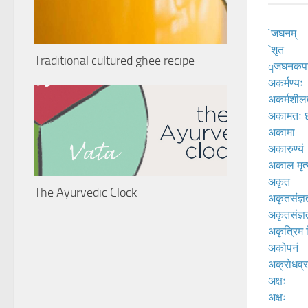
`जघनम्
`शृत
Traditional cultured ghee recipe
qजघनकपा
अकर्मण्यः
अकर्मशील
अकामतः छर
अकामा
अकारुण्यं
अकाल मृत्
अकृत
The Ayurvedic Clock
अकृतसंज्ञ
अकृतसंज्ञत
अकृत्रिम 
अकोपनं
अक्रोधव्
अक्षः
अक्षः