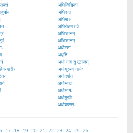
सक्तं
अधिजिह्विका
ुर्भावं
अधिदन्त
ं
अधिमांस
ान
अधिरोहणरति
्रं
अधिष्ठानम्
ुषं
अधिष्ठानम्
गः
अधीरता
म
अधृति
नं
अधो भागं तु मूलजम्
हिक शरीर
अधोगुरुत्व नाभेः
ेचनं
अधोदर्शन
र्ग
अधोभक्त
ं
अधोभागः
ं
अधोमुखी
अधोवक्त्रः
6
.
17
.
18
.
19
.
20
.
21
.
22
.
23
.
24
.
25
.
26
.