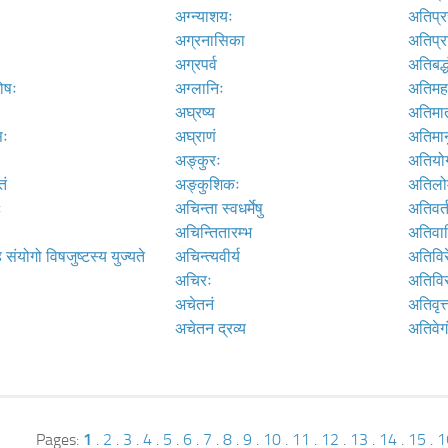
अग्न्याशयः
अतिप्र
अग्रनासिका
अतिप्राद
अग्रपर्व
अतिबद्ध
कोषः
अग्लानिः
अतिमह
अघ्रष्य
अतिमात
सः
अघ्राणं
अतिमान
अङ्कुरः
अतियो
तं
अङ्कुशिकः
अतिलो
ः
अचिन्ता स्वधर्मेषु
अतिवर्त
अचिन्तितारम्भ
अतिवा
 संयोगो विषजुष्टस्य युज्यते
अचिन्त्यवीर्य
अतिविर
अचिरः
अतिविस
अचेतनं
अतिवृत्त
अचेतन द्रव्य
अतिवेग
Pages:
1
.
2
.
3
.
4
.
5
.
6
.
7
.
8
.
9
.
10
.
11
.
12
.
13
.
14
.
15
.
1