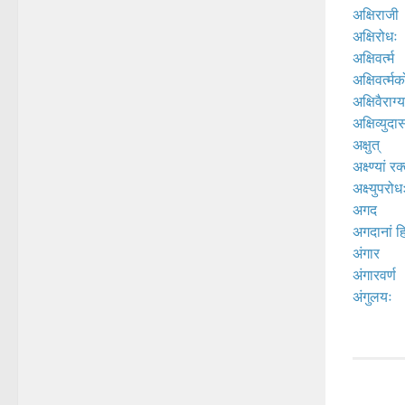
अक्षिराजी
अक्षिरोधः
अक्षिवर्त्म
अक्षिवर्त्म
अक्षिवैराग्य
अक्षिव्युदा
अक्षुत्
अक्ष्ण्यां रक्
अक्ष्युपरोध
अगद
अगदानां हि
अंगार
अंगारवर्ण
अंगुलयः