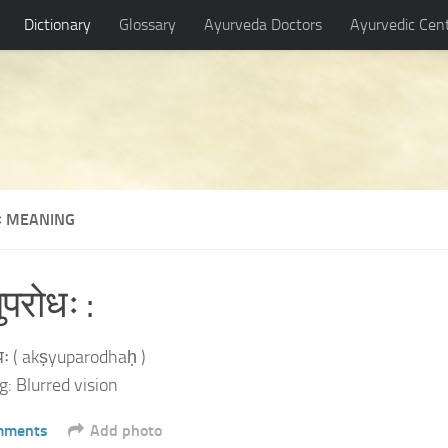
Dictionary
Glossary
Ayurveda Doctors
Ayurvedic Cen
रोधः MEANING
युपरोधः :
रोधः ( akṣyuparodhaḥ )
: Blurred vision
mments
Add photo