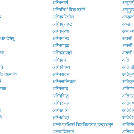
अग्निनाशं
अणुमार्
अग्निनिभं दिक् दर्शनं
अणुमुख
ि
अग्निपरिक्षीणं
अण्डक
अग्निप्रनष्टं
अण्डज
अग्निभ्रंश
अण्वस्
ितोपदेशेषु
अग्निमान्द्य
अतसी क
अग्निमार्दव
अतसी ग
कम्
अग्निलापहरं
अतसी 
अग्निवध
अति
नि
अग्निवैषम्य
अति तीक्
ति पक्ष्माणि
अग्निसदन
अतिकृ
ं
अग्निसन्निकर्ष
अतिक्र
निका
अग्निसाद
अतिगौ
अग्निसिद्धं
अतिग्र
अग्निस्थानं
अतिदग्
ा
अग्निहानि
अतिदीर्
णि
अग्निहोत्रं
अतिदे
अग्नौ प्रक्षिप्तं चिटचिटायत् इन्द्रधनुर
अतिनिद
अग्न्याधिष्ठान
अतिप्रव