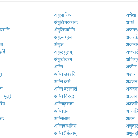
अंगुलास्थि
अचेता
अंगुलिग्रन्थयः
अच्छं
लानि
अंगुलिपर्वाणि
अजगर
अंगुल्यग्रम्
अजरक
ता
अंगुष्ठ
अजल्प
्दि
अंगुष्ठमुलम्
अजस्र
अंगुष्ठोदरम्
अजिघ्रत
अग्नि
अजीर्ण
यु
अग्नि उपहति
अज्ञान
अग्नि कर्म
अञ्जन
ता
अग्नि बलनाशं
अञ्जन
ा मूत्रे
अग्नि विरुद्ध
अञ्जना
विष
अग्निकृशता
अञ्जल
अग्निक्षयं
अञ्जल
रतः
अग्निक्षाम
अटनं
अग्निदग्धनिभं
अणुद्वा
अग्निदौर्बल्यम्
अणुबहु