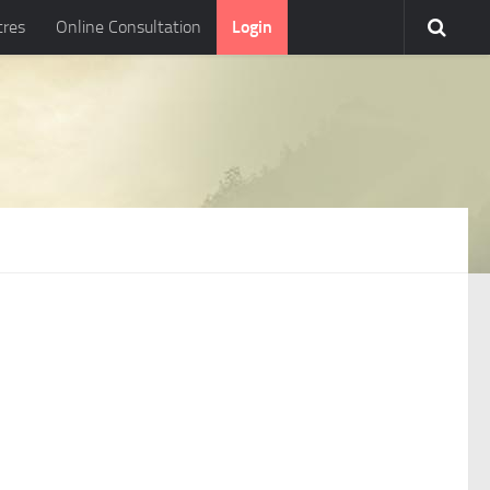
tres
Online Consultation
Login