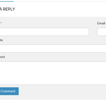
A REPLY
e
*
Emai
te
ent