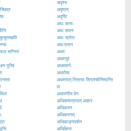
ग
अदृश्य
च्छिद्र
अदृष्टम्
ोषः
अदृष्टि
अधः कायः
थीनि
अधः शयन
ुसुमच्छवि
अधः स्रोतः
न्धं
अधःपातन
फल सन्निभं
अधरः
अधरगुदं
ष्ण पुरिषं
अधरमार्गः
श
अधरोष्ठ
ान्तता
अधस्तात् स्त्रिया सिराश्चोत्तिष्ठन्ति
र
ल
थितं
अधारणीय वेग
धं
अधिकमात्रावत् आहार
घ
अधिकरण
शः
अधिकरणम्
्रा
अधिकाङ्गदर्शन
ृत्ति
अधिक्षिप्त