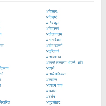
अतिसारः
अतिसृष्टं
ः
अतिस्थूल
ं
अतिह्रस्वं
न
अतीतकालम्
ं
अतीतावेक्षणं
्वं
अतीव उत्सर्ग
अतृप्तिकरं
अत्यन्ताभाव
अत्यन्ते लघ्वल्पा भोजनैः अपि
त्रितय
अत्यर्थं
भं
अत्यर्थशङ्कितः
ि
अत्याग्नि
ि
अत्यात्म वाक्
अथर्वाण
र
अदर्शनं
विदारित
अदृढसौहृदः