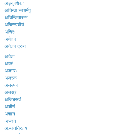
अङ्कुशिकः
अचिन्ता स्वधर्मेषु
अचिन्तितारम्भ
अचिन्त्यवीर्य
अचिरः
अचेतनं
अचेतन द्रव्य
अचेता
अच्छं
अजगरः
अजरकं
अजल्पन
अजस्रं
अजिघ्रत्वं
अजीर्ण
अज्ञान
अञ्जन
अञ्जनत्रितय