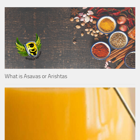
What is Asavas or Arishtas