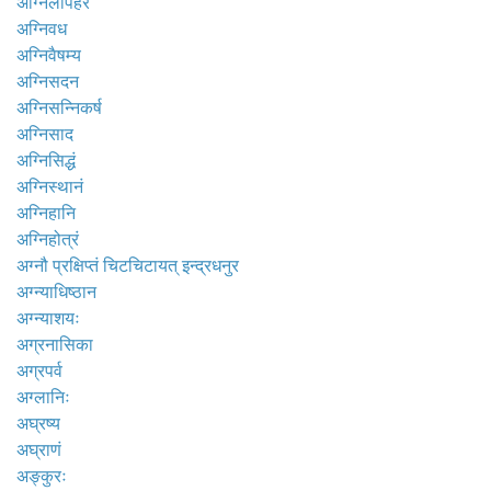
अग्निलापहरं
अग्निवध
अग्निवैषम्य
अग्निसदन
अग्निसन्निकर्ष
अग्निसाद
अग्निसिद्धं
अग्निस्थानं
अग्निहानि
अग्निहोत्रं
अग्नौ प्रक्षिप्तं चिटचिटायत् इन्द्रधनुर
अग्न्याधिष्ठान
अग्न्याशयः
अग्रनासिका
अग्रपर्व
अग्लानिः
अघ्रष्य
अघ्राणं
अङ्कुरः