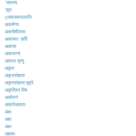
`जघनम्
`शृत
qजघनकपालानि
अकर्मण्यः
अकर्मशीलता
अकामतः छर्दि
अकामा
अकारुण्यं
अकाल मृत्यु
अकृत
अकृतसंज्ञता
अकृतसंज्ञता मूत्रे
अकृत्रिम विष
अकोपनं
अक्रोधव्रतः
अक्षः
अक्षः
अक्षः
अक्षकः