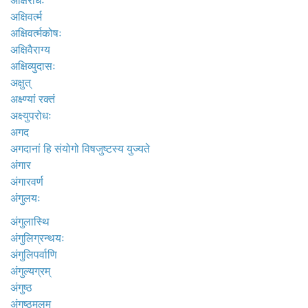
अक्षिरोधः
अक्षिवर्त्म
अक्षिवर्त्मकोषः
अक्षिवैराग्य
अक्षिव्युदासः
अक्षुत्
अक्ष्ण्यां रक्तं
अक्ष्युपरोधः
अगद
अगदानां हि संयोगो विषजुष्टस्य युज्यते
अंगार
अंगारवर्ण
अंगुलयः
अंगुलास्थि
अंगुलिग्रन्थयः
अंगुलिपर्वाणि
अंगुल्यग्रम्
अंगुष्ठ
अंगुष्ठमुलम्