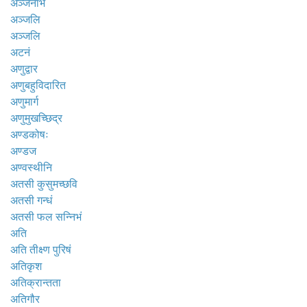
अञ्जनाभं
अञ्जलि
अञ्जलि
अटनं
अणुद्वार
अणुबहुविदारित
अणुमार्ग
अणुमुखच्छिद्र
अण्डकोषः
अण्डज
अण्वस्थीनि
अतसी कुसुमच्छवि
अतसी गन्धं
अतसी फल सन्निभं
अति
अति तीक्ष्ण पुरिषं
अतिकृश
अतिक्रान्तता
अतिगौर