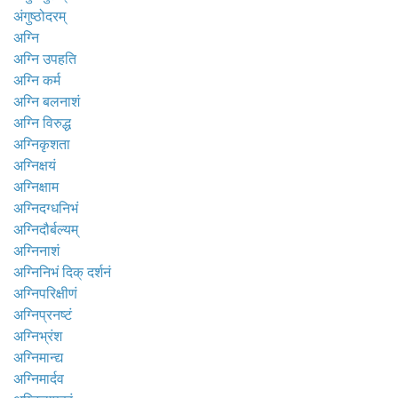
अंगुष्ठोदरम्
अग्नि
अग्नि उपहति
अग्नि कर्म
अग्नि बलनाशं
अग्नि विरुद्ध
अग्निकृशता
अग्निक्षयं
अग्निक्षाम
अग्निदग्धनिभं
अग्निदौर्बल्यम्
अग्निनाशं
अग्निनिभं दिक् दर्शनं
अग्निपरिक्षीणं
अग्निप्रनष्टं
अग्निभ्रंश
अग्निमान्द्य
अग्निमार्दव