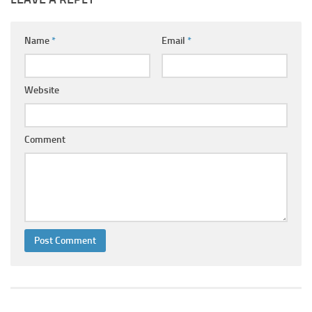
Ayurveda Doctors
Ayurvedic Centres
Name
*
Email
*
Online Consultation
Login
Website
Comment