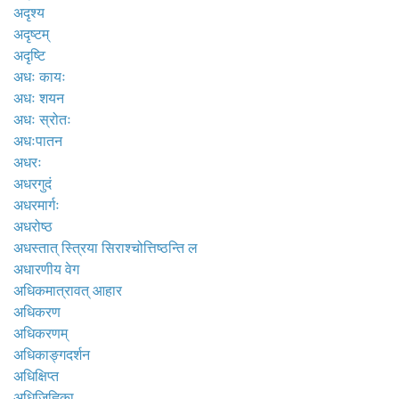
अदृश्य
अदृष्टम्
अदृष्टि
अधः कायः
अधः शयन
अधः स्रोतः
अधःपातन
अधरः
अधरगुदं
अधरमार्गः
अधरोष्ठ
अधस्तात् स्त्रिया सिराश्चोत्तिष्ठन्ति ल
अधारणीय वेग
अधिकमात्रावत् आहार
अधिकरण
अधिकरणम्
अधिकाङ्गदर्शन
अधिक्षिप्त
अधिजिह्विका