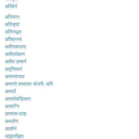
अतिवेगं
अतिसारः
अतिसृष्टं
अतिस्थूल
अतिह्रस्वं
अतीतकालम्
अतीतावेक्षणं
अतीव उत्सर्ग
अतृप्तिकरं
अत्यन्ताभाव
अत्यन्ते लघ्वल्पा भोजनैः अपि
अत्यर्थं
अत्यर्थशङ्कितः
अत्याग्नि
अत्यात्म वाक्
अथर्वाण
अदर्शनं
अदृढसौहृदः