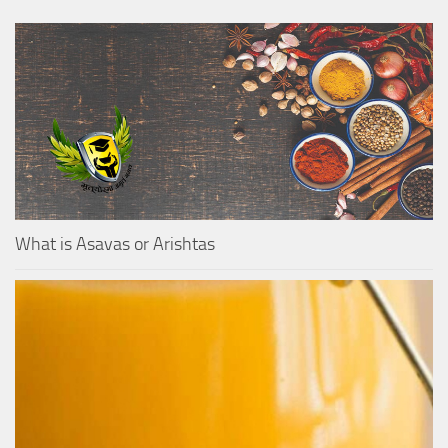
What is Asavas or Arishtas