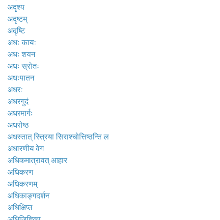
अदृश्य
अदृष्टम्
अदृष्टि
अधः कायः
अधः शयन
अधः स्रोतः
अधःपातन
अधरः
अधरगुदं
अधरमार्गः
अधरोष्ठ
अधस्तात् स्त्रिया सिराश्चोत्तिष्ठन्ति ल
अधारणीय वेग
अधिकमात्रावत् आहार
अधिकरण
अधिकरणम्
अधिकाङ्गदर्शन
अधिक्षिप्त
अधिजिह्विका