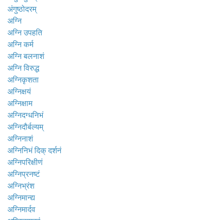
अंगुष्ठोदरम्
अग्नि
अग्नि उपहति
अग्नि कर्म
अग्नि बलनाशं
अग्नि विरुद्ध
अग्निकृशता
अग्निक्षयं
अग्निक्षाम
अग्निदग्धनिभं
अग्निदौर्बल्यम्
अग्निनाशं
अग्निनिभं दिक् दर्शनं
अग्निपरिक्षीणं
अग्निप्रनष्टं
अग्निभ्रंश
अग्निमान्द्य
अग्निमार्दव