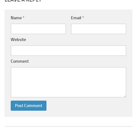
Ayurveda Doctors
Ayurvedic Centres
Name
*
Email
*
Online Consultation
Login
Website
Comment