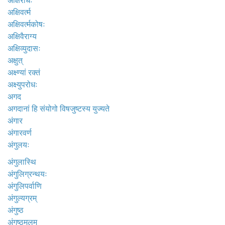
अक्षिरोधः
अक्षिवर्त्म
अक्षिवर्त्मकोषः
अक्षिवैराग्य
अक्षिव्युदासः
अक्षुत्
अक्ष्ण्यां रक्तं
अक्ष्युपरोधः
अगद
अगदानां हि संयोगो विषजुष्टस्य युज्यते
अंगार
अंगारवर्ण
अंगुलयः
अंगुलास्थि
अंगुलिग्रन्थयः
अंगुलिपर्वाणि
अंगुल्यग्रम्
अंगुष्ठ
अंगुष्ठमुलम्