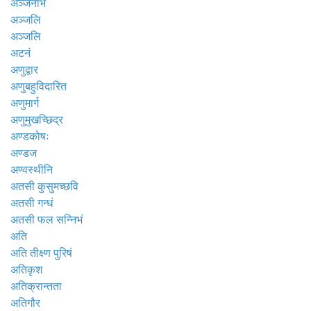
अञ्जनाभं
अञ्जलि
अञ्जलि
अटनं
अणुद्वार
अणुबहुविदारित
अणुमार्ग
अणुमुखच्छिद्र
अण्डकोषः
अण्डज
अण्वस्थीनि
अतसी कुसुमच्छवि
अतसी गन्धं
अतसी फल सन्निभं
अति
अति तीक्ष्ण पुरिषं
अतिकृश
अतिक्रान्तता
अतिगौर