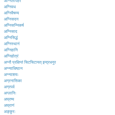
अग्निलापहरं
अग्निवध
अग्निवैषम्य
अग्निसदन
अग्निसन्निकर्ष
अग्निसाद
अग्निसिद्धं
अग्निस्थानं
अग्निहानि
अग्निहोत्रं
अग्नौ प्रक्षिप्तं चिटचिटायत् इन्द्रधनुर
अग्न्याधिष्ठान
अग्न्याशयः
अग्रनासिका
अग्रपर्व
अग्लानिः
अघ्रष्य
अघ्राणं
अङ्कुरः