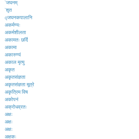
`जघनम्
`शृत
qजघनकपालानि
अकर्मण्यः
अकर्मशीलता
अकामतः छर्दि
अकामा
अकारुण्यं
अकाल मृत्यु
अकृत
अकृतसंज्ञता
अकृतसंज्ञता मूत्रे
अकृत्रिम विष
अकोपनं
अक्रोधव्रतः
अक्षः
अक्षः
अक्षः
अक्षकः