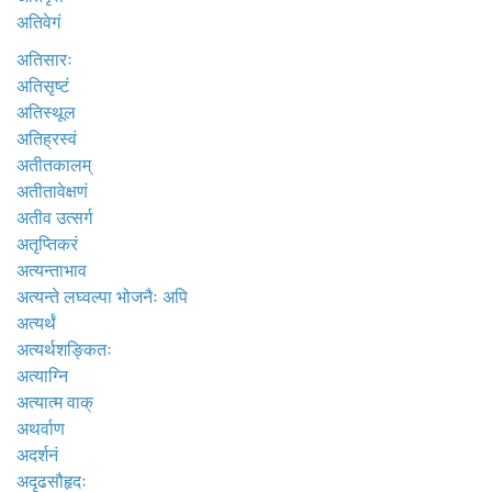
अतिवेगं
अतिसारः
अतिसृष्टं
अतिस्थूल
अतिह्रस्वं
अतीतकालम्
अतीतावेक्षणं
अतीव उत्सर्ग
अतृप्तिकरं
अत्यन्ताभाव
अत्यन्ते लघ्वल्पा भोजनैः अपि
अत्यर्थं
अत्यर्थशङ्कितः
अत्याग्नि
अत्यात्म वाक्
अथर्वाण
अदर्शनं
अदृढसौहृदः