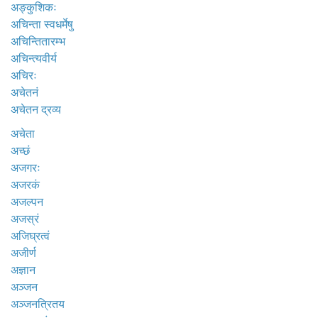
अङ्कुशिकः
अचिन्ता स्वधर्मेषु
अचिन्तितारम्भ
अचिन्त्यवीर्य
अचिरः
अचेतनं
अचेतन द्रव्य
अचेता
अच्छं
अजगरः
अजरकं
अजल्पन
अजस्रं
अजिघ्रत्वं
अजीर्ण
अज्ञान
अञ्जन
अञ्जनत्रितय