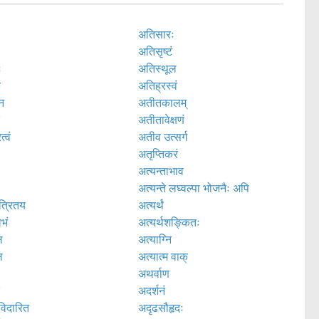
अतिसारः
अतिसृष्टं
ः
अतिस्थूल
ं
अतिह्रस्वं
न
अतीतकालम्
ं
अतीतावेक्षणं
्वं
अतीव उत्सर्ग
अतृप्तिकरं
अत्यन्ताभाव
अत्यन्ते लघ्वल्पा भोजनैः अपि
त्रितय
अत्यर्थं
भं
अत्यर्थशङ्कितः
ि
अत्याग्नि
ि
अत्यात्म वाक्
अथर्वाण
र
अदर्शनं
विदारित
अदृढसौहृदः