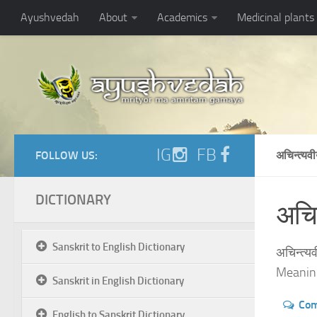
Ayushvedah
About
Academics
Medicinal plants
IG
FB
FOLLOW US:
अचिन्त्य
DICTIONARY
अचिन्
Sanskrit to English Dictionary
अचिन्त्यव
Meaning
Sanskrit in English Dictionary
Co
English to Sanskrit Dictionary