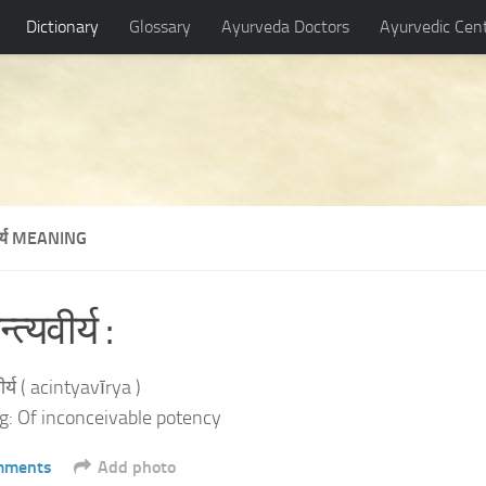
Dictionary
Glossary
Ayurveda Doctors
Ayurvedic Cen
वीर्य MEANING
त्यवीर्य :
ीर्य ( acintyavīrya )
: Of inconceivable potency
mments
Add photo