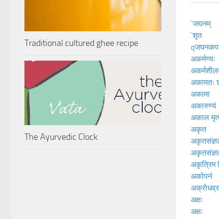
`जघनम्
`शृत
Traditional cultured ghee recipe
qजघनकपा
अकर्मण्यः
अकर्मशील
अकामतः छर
अकामा
अकारुण्यं
अकाल मृत्
अकृत
The Ayurvedic Clock
अकृतसंज्ञ
अकृतसंज्ञत
अकृत्रिम 
अकोपनं
अक्रोधव्
अक्षः
अक्षः