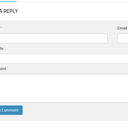
A REPLY
e
*
Emai
te
ent