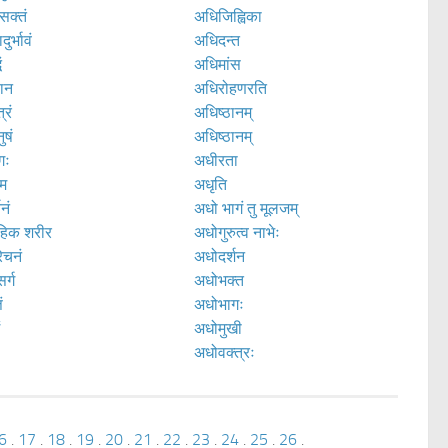
सक्तं
अधिजिह्विका
ुर्भावं
अधिदन्त
ं
अधिमांस
ान
अधिरोहणरति
्रं
अधिष्ठानम्
ुषं
अधिष्ठानम्
गः
अधीरता
म
अधृति
नं
अधो भागं तु मूलजम्
हिक शरीर
अधोगुरुत्व नाभेः
ेचनं
अधोदर्शन
र्ग
अधोभक्त
ं
अधोभागः
ं
अधोमुखी
अधोवक्त्रः
6
.
17
.
18
.
19
.
20
.
21
.
22
.
23
.
24
.
25
.
26
.