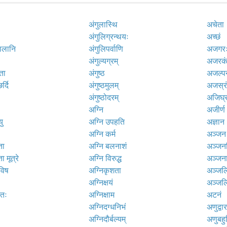
अंगुलास्थि
अचेता
अंगुलिग्रन्थयः
अच्छं
लानि
अंगुलिपर्वाणि
अजगर
अंगुल्यग्रम्
अजरक
ता
अंगुष्ठ
अजल्प
्दि
अंगुष्ठमुलम्
अजस्र
अंगुष्ठोदरम्
अजिघ्रत
अग्नि
अजीर्ण
यु
अग्नि उपहति
अज्ञान
अग्नि कर्म
अञ्जन
ता
अग्नि बलनाशं
अञ्जन
ा मूत्रे
अग्नि विरुद्ध
अञ्जना
विष
अग्निकृशता
अञ्जल
अग्निक्षयं
अञ्जल
रतः
अग्निक्षाम
अटनं
अग्निदग्धनिभं
अणुद्वा
अग्निदौर्बल्यम्
अणुबहु